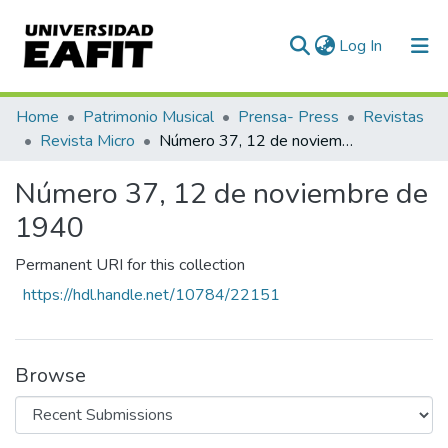
(current)
Log In
Communities & Collections
Home
Patrimonio Musical
Prensa- Press
Revistas
Revista Micro
Número 37, 12 de noviembre de 1940
All of DSpace
Número 37, 12 de noviembre de
Statistics
1940
Permanent URI for this collection
https://hdl.handle.net/10784/22151
Browse