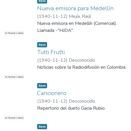
Item
Nueva emisora para Medellín
(
1940-11-12
)
Mejía, Raúl
Nueva emisora en Medellín (Comercial).
Llamada -"HJDA".
No Thumbnail Available
Item
Tutti Frutti
(
1940-11-12
)
Desconocido
Noticias sobre la Radiodifusión en Colombia.
No Thumbnail Available
Item
Cancionero
(
1940-11-12
)
Desconocido
Repertorio del dueto Gacia Rubio.
No Thumbnail Available
Item