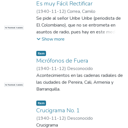
Es muy Fácil Rectificar
(
1940-11-12
)
Correa, Camilo
Se pide al señor Uribe Uribe (periodista de
El Colombiano), que no se entrometa en
No Thumbnail Available
asuntos de radio, pues hay en este medio
gente armada que podría hacerle daño.
Show more
Item
Micrófonos de Fuera
(
1940-11-12
)
Desconocido
Acontecimientos en las cadenas radiales de
las ciudades de Pereira, Cali, Armenia y
No Thumbnail Available
Barranquilla.
Item
Crucigrama No. 1
(
1940-11-12
)
Desconocido
Crucigrama