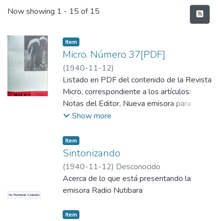
Recent Submissions
Now showing
1 - 15 of 15
Item
Micro. Número 37[PDF]
(
1940-11-12
)
Listado en PDF del contenido de la Revista
Micro, correspondiente a los artículos:
Notas del Editor, Nueva emisora para
Medellín, Critiquilla, Sintonizando, Estrellas y
Show more
Películas - Crítica -, Micro - Sociales,
Crucigrama No. 1, Micrófonos de Fuera, Es
Item
muy Fácil Rectificar, Entrevista Frustrada,
Sintonizando
Se dice, Comentarios Deportivos,
(
1940-11-12
)
Desconocido
Cancionero, Tutti Frutti.
Acerca de lo que está presentando la
emisora Radio Nutibara
No Thumbnail Available
Item