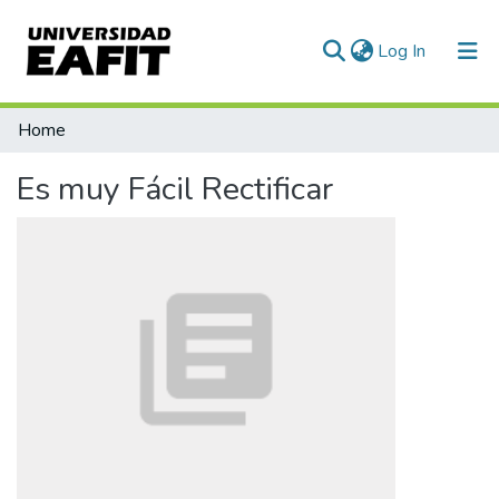
(current)
Log In
Communities & Collections
Home
All of DSpace
Es muy Fácil Rectificar
Statistics