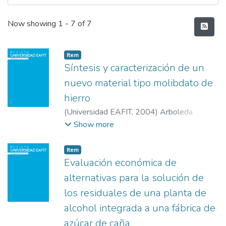
Recent Submissions
Now showing
1 - 7 of 7
Item
Síntesis y caracterización de un
nuevo material tipo molibdato de
hierro
(
Universidad EAFIT
,
2004
)
Arboleda
Monsalve, John Jairo
;
Echavarría Isaza,
Show more
Adriana
;
Palacio Santos, Luz Amparo
;
Universidad de Antioquia
Item
Evaluación económica de
alternativas para la solución de
los residuales de una planta de
alcohol integrada a una fábrica de
azúcar de caña