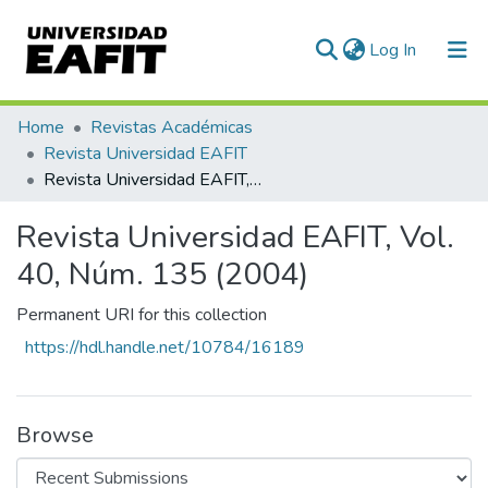
(current)
Log In
Communities & Collections
Home
Revistas Académicas
Revista Universidad EAFIT
All of DSpace
Revista Universidad EAFIT, Vol. 40, Núm. 135 (2004)
Statistics
Revista Universidad EAFIT, Vol.
40, Núm. 135 (2004)
Permanent URI for this collection
https://hdl.handle.net/10784/16189
Browse