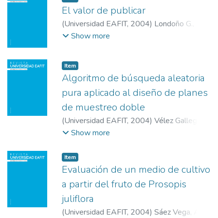
El valor de publicar
(
Universidad EAFIT
,
2004
)
Londoño G.,
Félix
;
Universidad EAFIT
Show more
Item
Algoritmo de búsqueda aleatoria
pura aplicado al diseño de planes
de muestreo doble
(
Universidad EAFIT
,
2004
)
Vélez Gallego,
Mario César
;
Universidad EAFIT
Show more
Item
Evaluación de un medio de cultivo
a partir del fruto de Prosopis
juliflora
(
Universidad EAFIT
,
2004
)
Sáez Vega, Alex