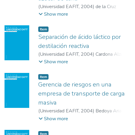
(
Universidad EAFIT
,
2004
)
de la Cruz
Soriano, Raquel
;
Gonzáles Suárez, Erenio
;
Show more
López González, Lisbet
;
Centro de Estudios
de Energía y Procesos Industriales
;
Centro
Item
de Innovación Tecnológica
Separación de ácido láctico por
destilación reactiva
(
Universidad EAFIT
,
2004
)
Cardona Alzate,
Carlos Ariel
;
López Giraldo, Luis Javier
;
Show more
López Suárez, Franz Edwin
;
Universidad
Nacional de Colombia
Item
Gerencia de riesgos en una
empresa de transporte de carga
masiva
(
Universidad EAFIT
,
2004
)
Bedoya Arias,
Diana María
;
Villalba Salazar, Natalia
;
Show more
Universidad EAFIT
Item