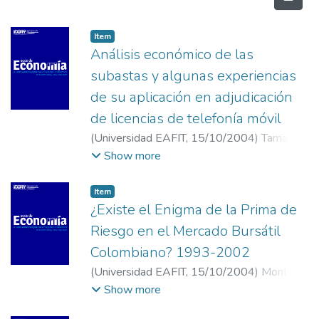
Item
Análisis económico de las
subastas y algunas experiencias
de su aplicación en adjudicación
de licencias de telefonía móvil
(
Universidad EAFIT
,
15/10/2004
)
Tamayo
Plata, Mery Patricia
;
Posada Montoya,
Show more
Carlos Enrique
;
Universidad EAFIT
;
Empresas Publicas de Medellín E.S.P.E
Item
¿Existe el Enigma de la Prima de
Riesgo en el Mercado Bursátil
Colombiano? 1993-2002
(
Universidad EAFIT
,
15/10/2004
)
Montoya
Osorio, Isabel Cristina
;
Restrepo Puerta,
Show more
Juan Manuel
;
Universidad EAFIT