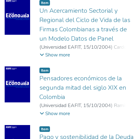
Item
Un Acercamiento Sectorial y
Regional del Ciclo de Vida de las
Firmas Colombianas a través de
un Modelo Datos de Panel
(
Universidad EAFIT
,
15/10/2004
)
Cardona
Acevedo, Marleny
;
Osorio García, Ana Rocío
;
Show more
Cano Gamboa, Carlos Andrés
;
Universidad
EAFIT
Item
Pensadores económicos de la
segunda mitad del siglo XIX en
Colombia
(
Universidad EAFIT
,
15/10/2004
)
Ramírez
Gómez, Mauricio Andrés
;
Universidad EAFIT
Show more
Item
Pago y sostenibilidad de la Deuda