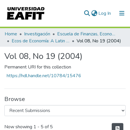
(current)
Log In
Communities & Collections
Home
Investigación
Escuela de Finanzas, Economía y Gobierno
Ecos de Economía: A Latin American Journal of Applied Economics
Vol 08, No 19 (2004)
All of DSpace
Vol 08, No 19 (2004)
Statistics
Permanent URI for this collection
https://hdl.handle.net/10784/15476
Browse
Recent Submissions
Now showing
1 - 5 of 5