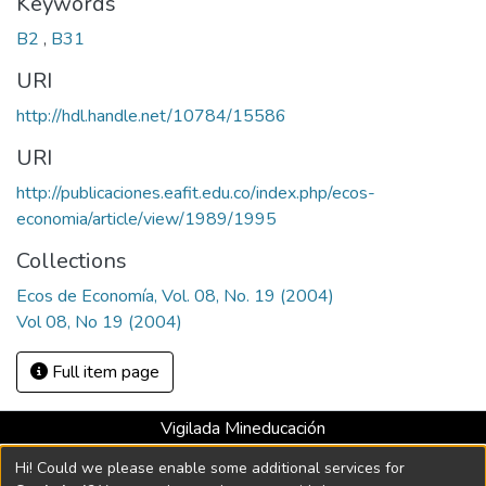
Keywords
B2
,
B31
URI
http://hdl.handle.net/10784/15586
URI
http://publicaciones.eafit.edu.co/index.php/ecos-
economia/article/view/1989/1995
Collections
Ecos de Economía, Vol. 08, No. 19 (2004)
Vol 08, No 19 (2004)
Full item page
Vigilada Mineducación
Universidad con Acreditación Institucional hasta 2026 -
Hi! Could we please enable some additional services for
Resolución MEN 2158 de 2018