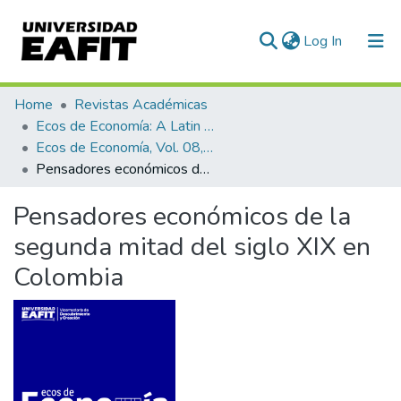
(current)
Log In
Communities & Collections
Home
Revistas Académicas
Ecos de Economía: A Latin American Journal of Applied Economics
All of DSpace
Ecos de Economía, Vol. 08, No. 19 (2004)
Pensadores económicos de la segunda mitad del siglo XIX en Colombia
Statistics
Pensadores económicos de la
segunda mitad del siglo XIX en
Colombia