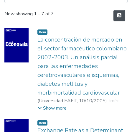
Recent Submissions
Now showing
1 - 7 of 7
Item
La concentración de mercado en
el sector farmacéutico colombiano
2002-2003. Un análisis parcial
para las enfermedades
cerebrovasculares e isquemias,
diabetes mellitus y
morbimortalidad cardiovascular
(
Universidad EAFIT
,
10/10/2005
)
Jiménez,
Ismarlen
;
Hurtado Rendón, Álvaro Arturo
;
Show more
Universidad EAFIT
Item
Exchange Rate as a Determinant