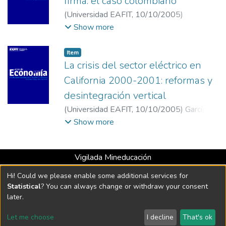
firma: el caso colombiano
(
Universidad EAFIT
,
10/10/2005
)
Velásquez Ceballos, Hermilson
;
Zuluaga
Show more
Díaz, Francisco
;
Universidad EAFIT
;
Universidad de Medellín
Item
La crisis del sector eléctrico en
California 2000-2001: reformas y
desintegración vertical
(
Universidad EAFIT
,
10/10/2005
)
García
Rendón, John Jairo
;
Medina Sánchez, Ana
Show more
María
;
Universidad EAFIT
Vigilada Mineducación
Universidad con Acreditación Institucional hasta 2026 -
Hi! Could we please enable some additional services for
Resolución MEN 2158 de 2018
Statistical
? You can always change or withdraw your consent
later.
DSpace software
copyright © 2002-2026
LYRASIS
Let me choose
I decline
That's ok
Cookie settings
Send Feedback