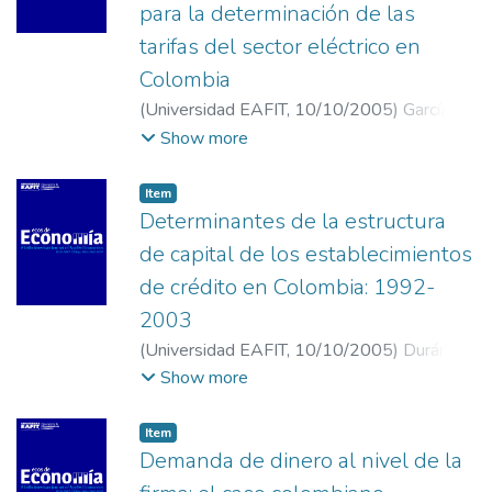
para la determinación de las
tarifas del sector eléctrico en
Colombia
(
Universidad EAFIT
,
10/10/2005
)
García
Rendón, John Jairo
;
Cadavid Herrera, José
Show more
Vicente
;
Universidad EAFIT
Item
Determinantes de la estructura
de capital de los establecimientos
de crédito en Colombia: 1992-
2003
(
Universidad EAFIT
,
10/10/2005
)
Durán
Díaz, Iván Alejandro
;
Universidad EAFIT
Show more
Item
Demanda de dinero al nivel de la