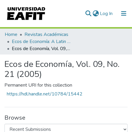
(current)
Log In
Communities & Collections
Home
Revistas Académicas
Ecos de Economía: A Latin American Journal of Applied Economics
All of DSpace
Ecos de Economía, Vol. 09, No. 21 (2005)
Statistics
Ecos de Economía, Vol. 09, No.
21 (2005)
Permanent URI for this collection
https://hdl.handle.net/10784/15442
Browse