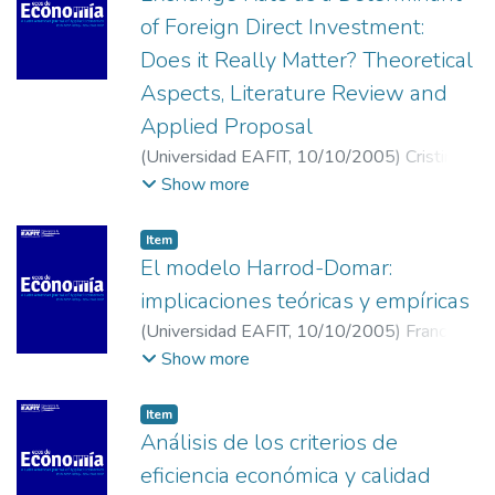
of Foreign Direct Investment:
Does it Really Matter? Theoretical
Aspects, Literature Review and
Applied Proposal
(
Universidad EAFIT
,
10/10/2005
)
Cristina
Ruiz, Isabel
;
Western Michigan University
Show more
Item
El modelo Harrod-Domar:
implicaciones teóricas y empíricas
(
Universidad EAFIT
,
10/10/2005
)
Franco
González, Humberto
;
Ramírez Hassan,
Show more
Andrés
;
Universidad EAFIT
Item
Análisis de los criterios de
eficiencia económica y calidad