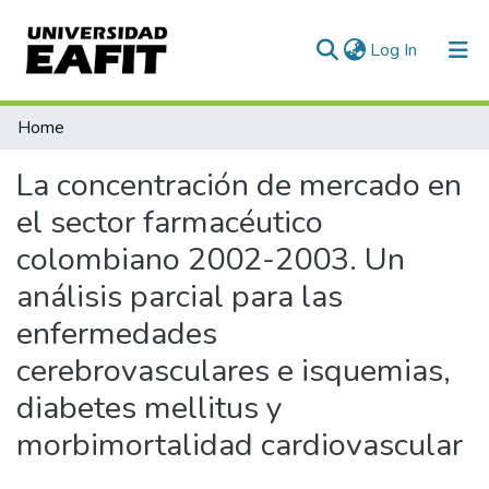
(current)
Log In
Communities & Collections
Home
All of DSpace
La concentración de mercado en
Statistics
el sector farmacéutico
colombiano 2002-2003. Un
análisis parcial para las
enfermedades
cerebrovasculares e isquemias,
diabetes mellitus y
morbimortalidad cardiovascular