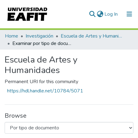
(current)
Log In
Communities & Collections
Home
Investigación
Escuela de Artes y Humanidades
Examinar por tipo de documento
All of DSpace
Escuela de Artes y
Humanidades
Permanent URI for this community
https://hdl.handle.net/10784/5071
Browse