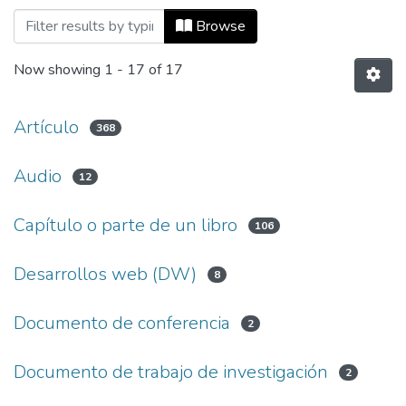
Browsing Escuela de Artes y Humanidad
Browse
Now showing
1 - 17 of 17
Artículo
368
Audio
12
Capítulo o parte de un libro
106
Desarrol​los web (DW)
8
Documento de conferencia
2
Documento de trabajo de investigación
2