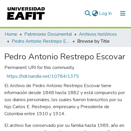
(current)
Log In
Communities & Collections
Home
Patrimonio Documental
Archivos históricos
Pedro Antonio Restrepo Escovar
Browse by Title
All of DSpace
Pedro Antonio Restrepo Escovar
Permanent URI for this community
https://hdl.handle.net/10784/1375
El Archivo de Pedro Antonio Restrepo Escovar tiene
información desde 1848 hasta 1882 y está compuesto por
sus diarios personales, los cuales fueron transcritos por su
hijo Carlos E. Restrepo, empresario y Presidente de
Colombia entre 1910 y 1914.
El archivo fue conservado por su familia hasta 1989, año en