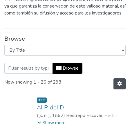
ya que garantiza la conservación de este valioso material, así
como también su difusión y acceso para los investigadores.
Browse
Browsing Pedro Antonio Restrepo Escova
Browse
Now showing
1 - 20 of 293
Item
Al P. del D.
(
[s. n. ]
,
1862
)
Restrepo Escovar, Pedro
Antonio, 1815-1899
;
Restrepo, Carlos E.,
Show more
1867-1937