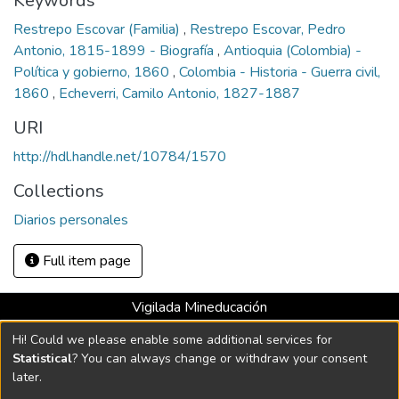
Keywords
Restrepo Escovar (Familia)
,
Restrepo Escovar, Pedro
Antonio, 1815-1899 - Biografía
,
Antioquia (Colombia) -
Política y gobierno, 1860
,
Colombia - Historia - Guerra civil,
1860
,
Echeverri, Camilo Antonio, 1827-1887
URI
http://hdl.handle.net/10784/1570
Collections
Diarios personales
Full item page
Vigilada Mineducación
Universidad con Acreditación Institucional hasta 2026 -
Hi! Could we please enable some additional services for
Resolución MEN 2158 de 2018
Statistical
? You can always change or withdraw your consent
later.