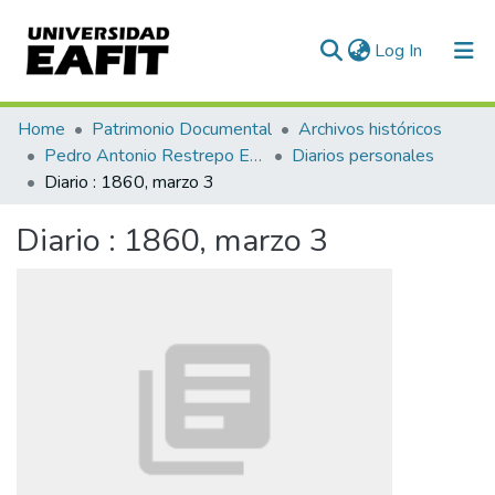
(current)
Log In
Communities & Collections
Home
Patrimonio Documental
Archivos históricos
Pedro Antonio Restrepo Escovar
Diarios personales
All of DSpace
Diario : 1860, marzo 3
Statistics
Diario : 1860, marzo 3