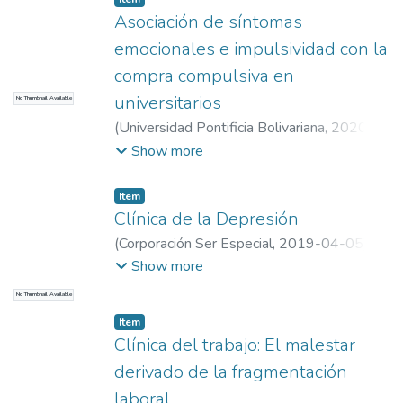
en Psicología
Asociación de síntomas
emocionales e impulsividad con la
compra compulsiva en
universitarios
No Thumbnail Available
(
Universidad Pontificia Bolivariana
,
2020-
02-21
)
Lemos, M.
;
Lemos, M.
;
Universidad
Show more
EAFIT. Departamento de Humanidades
;
Estudios en Psicología
Item
Clínica de la Depresión
(
Corporación Ser Especial
,
2019-04-05
)
Lemos, M.
;
Lemos, M.
;
Universidad EAFIT.
Show more
Departamento de Humanidades
;
Estudios
No Thumbnail Available
en Psicología
Item
Clínica del trabajo: El malestar
derivado de la fragmentación
laboral