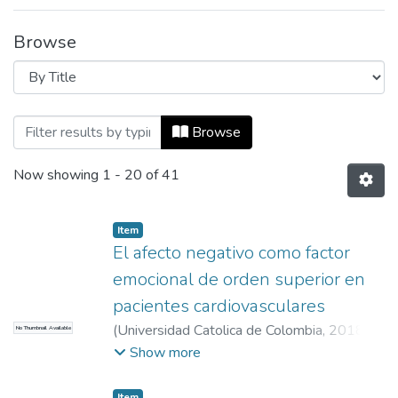
Browse
Browsing Estudios en Psicología by Title
Browse
Now showing
1 - 20 of 41
Item
El afecto negativo como factor
emocional de orden superior en
pacientes cardiovasculares
(
Universidad Catolica de Colombia
,
2018-
No Thumbnail Available
07-01
)
Lemos, Mariantonia
;
Lemos,
Show more
Mariantonia
;
Universidad EAFIT.
Departamento de Humanidades
;
Estudios
Item