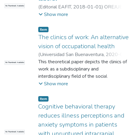
(
Editorial EAFIT
,
2018-01-01
)
OREJUELA,
No Thumbnail Available
JOHNNY JAVIER
;
OREJUELA, JOHNNY
Show more
JAVIER
;
Universidad EAFIT. Departamento
de Humanidaes
;
Estudios en Psicología
Item
The clinics of work: An alternative
vision of occupational health
(
Universidad San Buenaventura
,
2020-01-
01
This theoretical paper depicts the clinics of
)
Orejuela J.
;
Malvezzi S.
;
Mendes A.M.
;
No Thumbnail Available
Orejuela J.
work as a subdisciplinary and
;
Malvezzi S.
;
Mendes A.M.
;
Universidad EAFIT. Departamento de
interdisciplinary field of the social
Humanidades
psychology of work and organizations,
;
Estudios en Psicología
Show more
interested in analyzing and intervening from
a critical-clinical perspective in the
Item
subjectivity-work-context relationship, in
Cognitive behavioral therapy
the context of discomfort, suffering, and
reduces illness perceptions and
pleasure, and thus, in the mental health
anxiety symptoms in patients
within this field. Consequently, it separates
with unruptured intracranial
No Thumbnail Available
from traditional occupational health, which