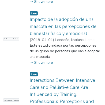
Lemos, Mariantonia
;
Lemos, Mariantonia
;
Show more
Universidad EAFIT. Departamento de
Humanidades
;
Estudios en Psicología
Item
Impacto de la adopción de una
mascota en las percepciones de
bienestar físico y emocional
(
2019-04-01
)
Londoño, Mariana
;
Lemos-
No Thumbnail Available
Hoyos, Mariantonia
Este estudio indaga por las percepciones
;
Orejuela, J.
;
Londoño,
Mariana
de un grupo de personas que van a adoptar
;
Lemos-Hoyos, Mariantonia
;
Orejuela, J.
una mascota
;
Universidad EAFIT.
Departamento de Humanidades
;
Estudios
Show more
en Psicología
Item
Interactions Between Intensive
Care and Palliative Care Are
Influenced by Training,
Professionals’ Perceptions and
No Thumbnail Available