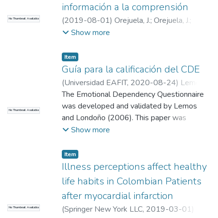
información a la comprensión
(
2019-08-01
)
Orejuela, J.
;
Orejuela, J.
;
No Thumbnail Available
Universidad EAFIT. Departamento de
Show more
Humanidades
;
Estudios en Psicología
Item
Guía para la calificación del CDE
(
Universidad EAFIT
,
2020-08-24
)
Lemos,
Mariantonia
The Emotional Dependency Questionnaire
;
Londoño, Nora Helena
;
Universidad EAFIT
was developed and validated by Lemos
;
Universidad San
No Thumbnail Available
Buenaventura
and Londoño (2006). This paper was
;
Universidad EAFIT.
Departamento de Psicología
published in Acta Colombiana de Psicología.
;
Show more
mlemosh@eafit.edu.co
This guide allows users to obtain the scores
;
Estudios en
Psicología
and the meaning of each factor.
Item
Illness perceptions affect healthy
life habits in Colombian Patients
after myocardial infarction
(
Springer New York LLC
,
2019-03-01
)
No Thumbnail Available