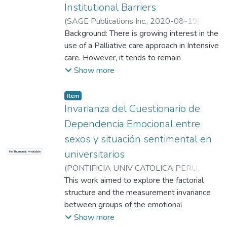
Institutional Barriers
(
SAGE Publications Inc.
,
2020-08-19
)
Roman, J.
Background: There is growing interest in the
;
Roman, J.
;
Universidad EAFIT.
Departamento de Humanidades
use of a Palliative care approach in Intensive
;
Estudios
en Psicología
care. However, it tends to remain
inconsistent, infrequent or non-existent, as
Show more
does its acceptance by intensive care
physicians. This study sought to explore the
Item
perceptions, level of knowledge, perceived
Invarianza del Cuestionario de
barriers, and practices of physicians
Dependencia Emocional entre
regarding palliative care practices (PC) in
sexos y situación sentimental en
Intensive Care Units (ICU). Methods:
universitarios
No Thumbnail Available
Descriptive-correlational study. Participating
physicians working in ICU in Colombia (n =
(
PONTIFICIA UNIV CATOLICA PERU
,
101) completed an ad hoc questionnaire
2019-01-01
This work aimed to explore the factorial
)
Lemos, M
;
Vasquez-Villegas,
that included subscales of perceptions,
C
structure and the measurement invariance
;
Roman-Calderon, JP
;
Lemos, M
;
Vasquez-
knowledge, perceived barriers, and PC
Villegas, C
between groups of the emotional
;
Roman-Calderon, JP
;
practices in ICU. A Structural Equation
Universidad EAFIT. Departamento de
dependence questionnaire (EDQ).
Show more