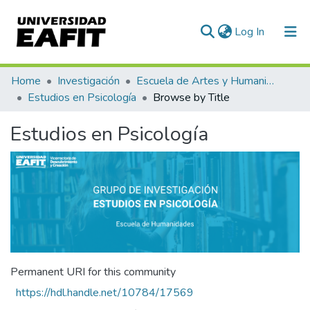
(current)
Log In
Communities & Collections
Home
Investigación
Escuela de Artes y Humanidades
Estudios en Psicología
Browse by Title
All of DSpace
Estudios en Psicología
Permanent URI for this community
https://hdl.handle.net/10784/17569