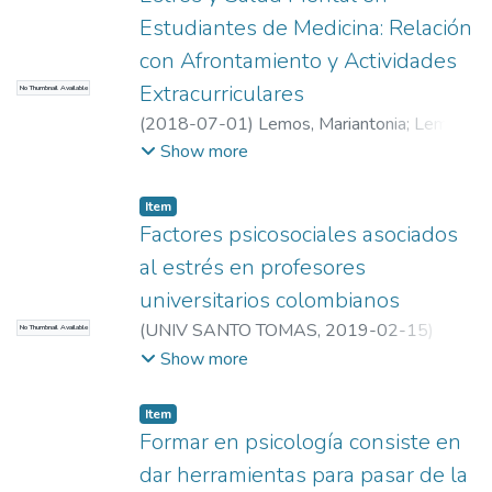
patients. © 2020 Universidade de Brasilia.
Estudiantes de Medicina: Relación
con Afrontamiento y Actividades
Extracurriculares
No Thumbnail Available
(
2018-07-01
)
Lemos, Mariantonia
;
Lemos,
Mariantonia
;
Universidad EAFIT.
Show more
Departamento de Humanidades
;
Estudios
en Psicología
Item
Factores psicosociales asociados
al estrés en profesores
universitarios colombianos
(
UNIV SANTO TOMAS
,
2019-02-15
)
No Thumbnail Available
Lemos, M.
;
Calle, M.
;
Lemos, M.
;
Calle, M.
;
Show more
Universidad EAFIT. Departamento de
Humanidades
;
Estudios en Psicología
Item
Formar en psicología consiste en
dar herramientas para pasar de la