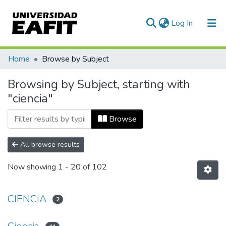
(current)
Log In
Communities & Collections
Home
Browse by Subject
All of DSpace
Browsing by Subject, starting with
"ciencia"
Browse
All browse results
Now showing
1 - 20 of 102
CIENCIA
2