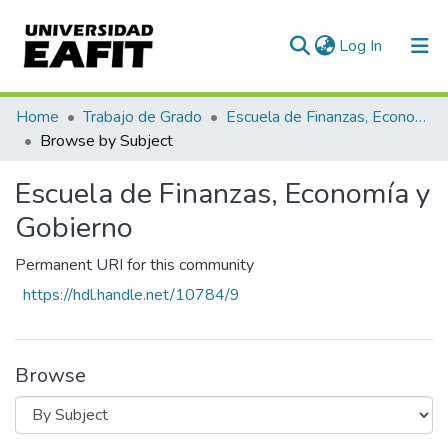
(current)
Log In
Communities & Collections
Home
Trabajo de Grado
Escuela de Finanzas, Economía y Gobierno
Browse by Subject
All of DSpace
Escuela de Finanzas, Economía y
Gobierno
Permanent URI for this community
https://hdl.handle.net/10784/9
Browse