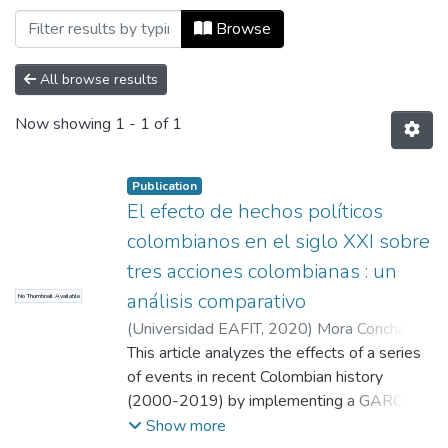
Browsing Escuela de Finanzas, Economía
Browse
All browse results
Now showing
1 - 1 of 1
Publication
El efecto de hechos políticos
colombianos en el siglo XXI sobre
tres acciones colombianas : un
análisis comparativo
No Thumbnail Available
(
Universidad EAFIT
,
2020
)
Mora Concha,
Alicia
This article analyzes the effects of a series
;
Jiménez Lema, Juan José
;
Couleau,
Anabelle
of events in recent Colombian history
(2000-2019) by implementing a GARCH
(1,1) model in order to determine if these
Show more