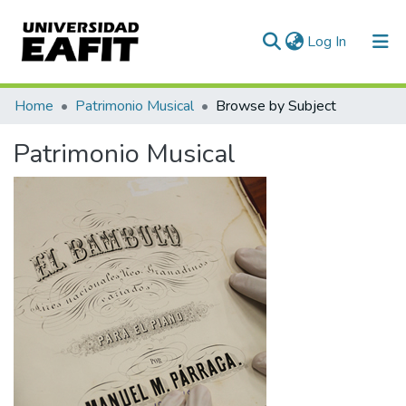
(current)
Log In
Communities & Collections
Home
Patrimonio Musical
Browse by Subject
All of DSpace
Patrimonio Musical