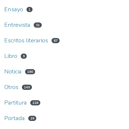
Ensayo
1
Entrevista
31
Escritos literarios
87
Libro
9
Noticia
180
Otros
149
Partitura
226
Portada
29