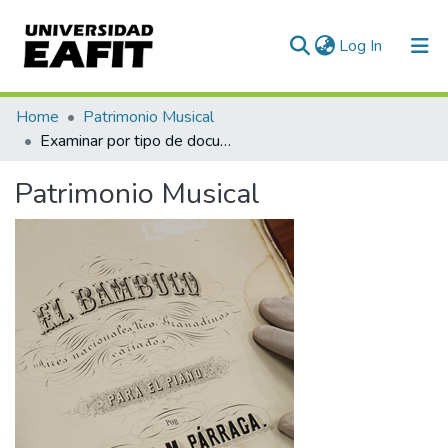
(current)
Log In
Communities & Collections
Home
Patrimonio Musical
Examinar por tipo de documento
All of DSpace
Patrimonio Musical