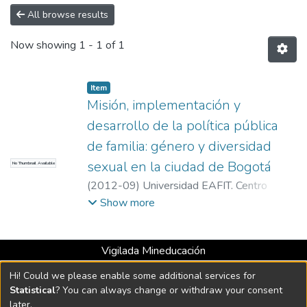
All browse results
Now showing
1 - 1 of 1
Item
Misión, implementación y
desarrollo de la política pública
de familia: género y diversidad
sexual en la ciudad de Bogotá
No Thumbnail Available
(
2012-09
)
Universidad EAFIT. Centro
Multimedial
;
Universidad EAFIT. Centro
Show more
Multimedial
Vigilada Mineducación
Universidad con Acreditación Institucional hasta 2026 -
Hi! Could we please enable some additional services for
Resolución MEN 2158 de 2018
Statistical
? You can always change or withdraw your consent
later.