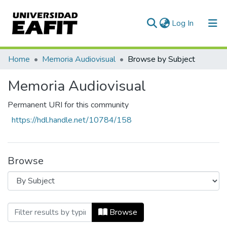
(current)
Log In
Communities & Collections
Home
Memoria Audiovisual
Browse by Subject
All of DSpace
Memoria Audiovisual
Permanent URI for this community
https://hdl.handle.net/10784/158
Browse
Browsing Memoria Audiovisual by Subjec
Browse