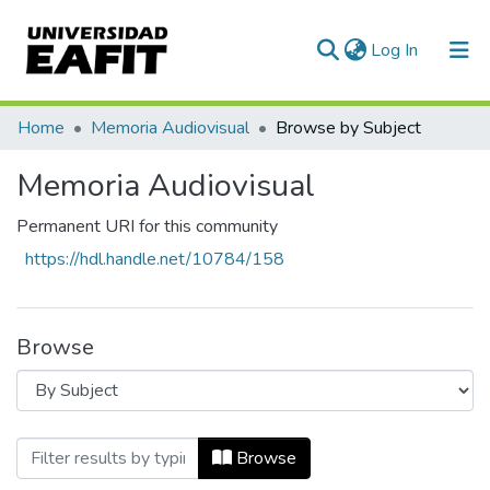
(current)
Log In
Communities & Collections
Home
Memoria Audiovisual
Browse by Subject
All of DSpace
Memoria Audiovisual
Permanent URI for this community
https://hdl.handle.net/10784/158
Browse
Browsing Memoria Audiovisual by Subjec
Browse