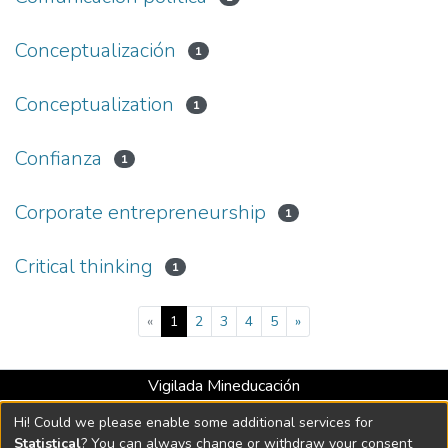
Conceptualización
1
Conceptualization
1
Confianza
1
Corporate entrepreneurship
1
Critical thinking
1
(current)
«
1
2
3
4
5
»
Vigilada Mineducación
Universidad con Acreditación Institucional hasta 2026 -
Hi! Could we please enable some additional services for
Resolución MEN 2158 de 2018
Statistical
? You can always change or withdraw your consent