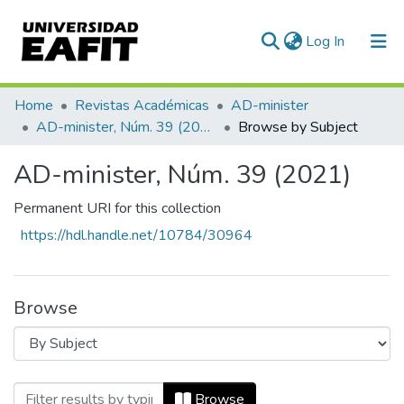
(current)
Log In
Communities & Collections
Home
Revistas Académicas
AD-minister
AD-minister, Núm. 39 (2021)
Browse by Subject
All of DSpace
AD-minister, Núm. 39 (2021)
Permanent URI for this collection
https://hdl.handle.net/10784/30964
Browse
Browsing AD-minister, Núm. 39 (2021) b
Browse