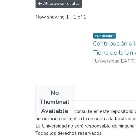
All browse results
Now showing
1 - 1 of 1
Publication
Contribución a l
Tierra de la Un
(
Universidad EAFIT
,
No
Thumbnail
Available
Toda persona que consulte en este repositorio po
autorización no implica la renuncia a la facultad 
La Universidad no será responsable de ninguna r
Todos los derechos reservados.