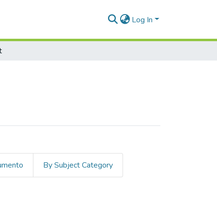
Log In
t
cumento
By Subject Category
 Geological and Paleontological inte