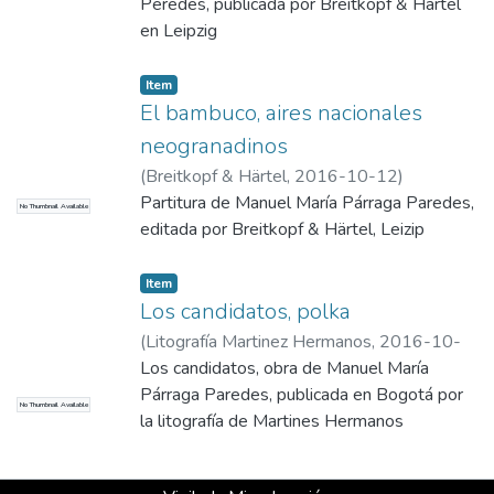
Peredes, publicada por Breitkopf & Härtel
en Leipzig
Item
El bambuco, aires nacionales
neogranadinos
(
Breitkopf & Härtel
,
2016-10-12
)
Partitura de Manuel María Párraga Paredes,
No Thumbnail Available
editada por Breitkopf & Härtel, Leizip
Item
Los candidatos, polka
(
Litografía Martinez Hermanos
,
2016-10-
12
Los candidatos, obra de Manuel María
)
Párraga Paredes, Manuel María
Párraga Paredes, publicada en Bogotá por
No Thumbnail Available
la litografía de Martines Hermanos