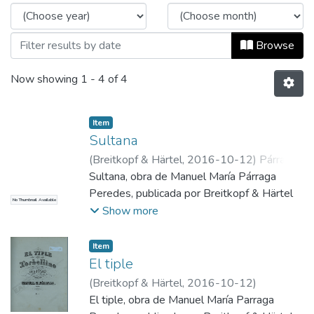
Browse
Now showing
1 - 4 of 4
Item
Sultana
(
Breitkopf & Härtel
,
2016-10-12
)
Párraga
Paredes, Manuel María
Sultana, obra de Manuel María Párraga
Peredes, publicada por Breitkopf & Härtel
No Thumbnail Available
Show more
Item
El tiple
(
Breitkopf & Härtel
,
2016-10-12
)
El tiple, obra de Manuel María Parraga