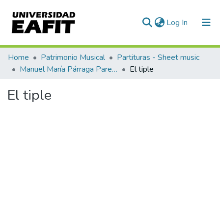
(current)
Log In
Communities & Collections
Home
Patrimonio Musical
Partituras - Sheet music
Manuel María Párraga Paredes
El tiple
All of DSpace
El tiple
Statistics