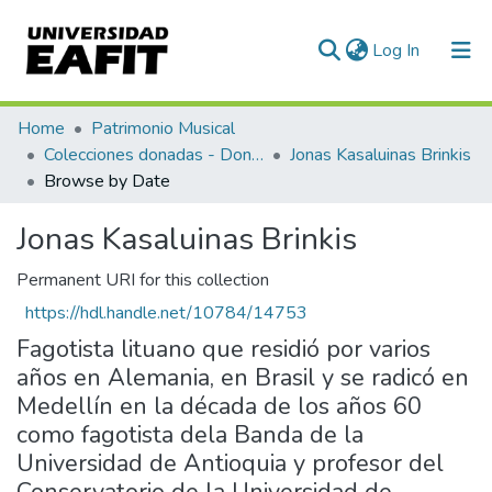
(current)
Log In
Communities & Collections
Home
Patrimonio Musical
Colecciones donadas - Donated collections
Jonas Kasaluinas Brinkis
All of DSpace
Browse by Date
Jonas Kasaluinas Brinkis
Permanent URI for this collection
https://hdl.handle.net/10784/14753
Fagotista lituano que residió por varios
años en Alemania, en Brasil y se radicó en
Medellín en la década de los años 60
como fagotista dela Banda de la
Universidad de Antioquia y profesor del