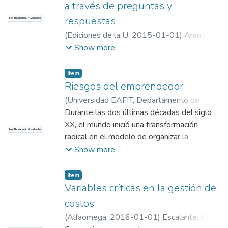
Sánchez Rojas, María Paulina
;
Jaramillo
a través de preguntas y
Gómez, Paola Andrea
;
Hoyos Rave, Daniel
;
respuestas
No Thumbnail Available
Henao Montoya, Clara Isabel
;
Restrepo
(
Ediciones de la U
,
2015-01-01
)
Arango,
Eusse, Davidson
;
Cano Tobón, Lorena
;
Ivan Dario
;
Universidad EAFIT.
Show more
Arboleda Valencia, Isabel Cristina
;
Echeverri
Departamento de Administración
;
Ibañez, Laura Cristina
;
Sánchez Prado, Gloria
Información y Gestión
Item
Andrea
;
Hurtado Montoya, Luisa Fernanda
;
Riesgos del emprendedor
Llano Cano, Pamela
;
Gómez Ocampo, Johan
(
Universidad EAFIT, Departamento de
Eduardo
;
Ramírez Maldonado, Constantino
Contaduría Pública
Durante las dos últimas décadas del siglo
,
2015-08-11
)
Federico
;
Universidad EAFIT. Departamento
Villanueva, Eduart Humberto
XX, el mundo inició una transformación
;
Universidad
de Administración
;
Área de Comunicación
No Thumbnail Available
EAFIT. Departamento de Administración
radical en el modelo de organizar la
;
Creativa
;
Mejía Quijano, Rubi Consuelo
;
Información y Gestión
economía y en la velocidad de la innovación
Show more
Castaño Preciado, Isabel Cristina
;
tecnológica, lo que generó un verdadero
Información y Gestión
cambio de paradigma en la manera de hacer
Item
negocio
Variables críticas en la gestión de
costos
(
Alfaomega
,
2016-01-01
)
Escalante, J.E.
;