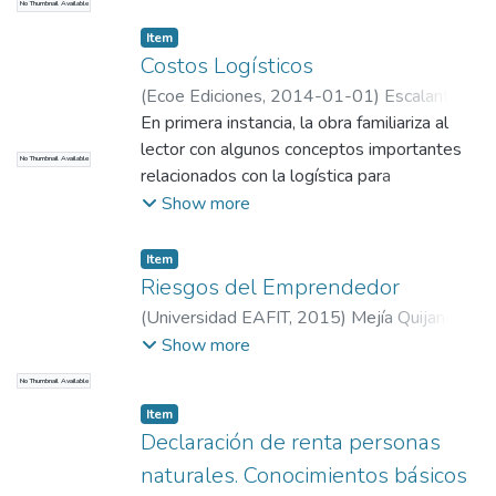
No Thumbnail Available
Información y Gestión
Item
Costos Logísticos
(
Ecoe Ediciones
,
2014-01-01
)
Escalante,
J.E.
En primera instancia, la obra familiariza al
;
Uribe, R.
;
Universidad EAFIT.
Departamento de Administración
lector con algunos conceptos importantes
;
No Thumbnail Available
Información y Gestión
relacionados con la logística para
posteriormente presentar una aproximación
Show more
a la gestión de costos y gastos en la
cadena de suministro
Item
Riesgos del Emprendedor
(
Universidad EAFIT
,
2015
)
Mejía Quijano,
Rubi Consuelo
;
Martins Da Silva, Izaias
;
Show more
Nuñez Patiño, Maria Antonia
;
Villanueva
No Thumbnail Available
Herrera, Eduart Humberto
;
Acevedo Sierra,
Item
Carolina Andrea
;
Estrada Gómez, Sara
Declaración de renta personas
Paulina
;
Marín Lopera, Sara Lucía
;
Pérez
naturales. Conocimientos básicos
Betancur, Andrea
;
Duque Mejía, Vanessa
;