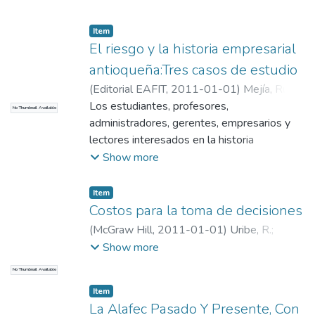
Departamento de Administración
;
Información y Gestión
Item
El riesgo y la historia empresarial
antioqueña:Tres casos de estudio
(
Editorial EAFIT
,
2011-01-01
)
Mejía, Rubi
Consuelo
Los estudiantes, profesores,
;
Universidad EAFIT.
No Thumbnail Available
Departamento de Administración
administradores, gerentes, empresarios y
;
Información y Gestión
lectores interesados en la historia
económica y empresarial de la región y el
Show more
país, tienen aquí una valiosa fuente de
estudio y reflexión.
Item
Costos para la toma de decisiones
(
McGraw Hill
,
2011-01-01
)
Uribe, R.
;
Universidad EAFIT. Departamento de
Show more
Administración
;
Información y Gestión
No Thumbnail Available
Item
La Alafec Pasado Y Presente, Con