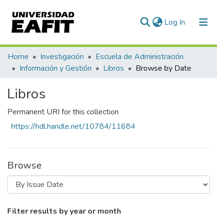
(current)
Log In
Communities & Collections
Home
Investigación
Escuela de Administración
Información y Gestión
Libros
Browse by Date
All of DSpace
Libros
Permanent URI for this collection
https://hdl.handle.net/10784/11684
Browse
Browsing Libros by Issue Date
Filter results by year or month