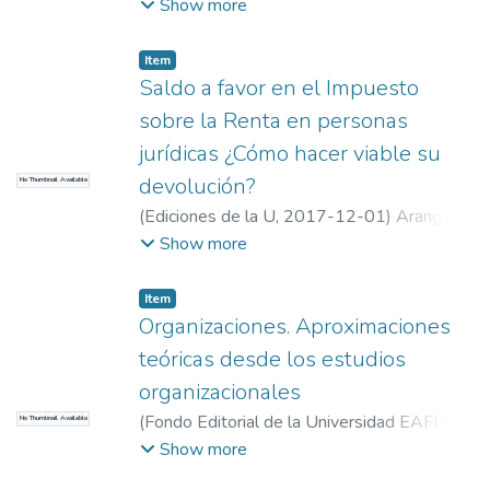
C.
;
Martins, I.
;
Lopez, T.
;
Universidad EAFIT.
Show more
Departamento de Administración
;
Información y Gestión
Item
Saldo a favor en el Impuesto
sobre la Renta en personas
jurídicas ¿Cómo hacer viable su
devolución?
No Thumbnail Available
(
Ediciones de la U
,
2017-12-01
)
Arango,
Ivan Dario
;
Universidad EAFIT.
Show more
Departamento de Administración
;
Información y Gestión
Item
Organizaciones. Aproximaciones
teóricas desde los estudios
organizacionales
(
Fondo Editorial de la Universidad EAFIT
,
No Thumbnail Available
2017-12-01
)
GARCES, OLGA LUCIA
;
Show more
Gentilin
;
OCAMPO, CARMEN