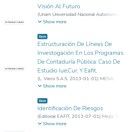
Visión Al Futuro
(
Unam Universidad Nacional Autonoma De
Mexico
,
2012-10-01
)
Sanchez, Leonardo
;
Show more
No Thumbnail Available
Universidad EAFIT. Departamento de
Administración
;
Información y Gestión
Item
Estructuración De Líneas De
Investogación En Los Programas
De Contaduría Pública: Caso De
Estudio Iue,Cur, Y Eafit,
No Thumbnail Available
(
L. Vieco S.A.S
,
2013-01-01
)
MESA,
GLORIA STELLA
;
Universidad EAFIT.
Show more
Departamento de Administración
;
Información y Gestión
Item
Identificación De Riesgos
(
Editorial EAFIT
,
2013-07-01
)
Mejía, Rubi
Consuelo
;
Universidad EAFIT.
Show more
Departamento de Administración
;