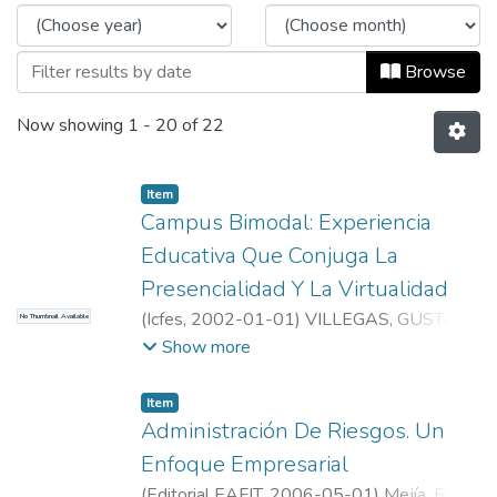
Browse
Now showing
1 - 20 of 22
Item
Campus Bimodal: Experiencia
Educativa Que Conjuga La
Presencialidad Y La Virtualidad
(
Icfes
,
2002-01-01
)
VILLEGAS, GUSTAVO
No Thumbnail Available
ADOLFO
;
Mejía, Rubi Consuelo
;
Universidad
Show more
EAFIT. Departamento de Administración
;
Información y Gestión
Item
Administración De Riesgos. Un
Enfoque Empresarial
(
Editorial EAFIT
,
2006-05-01
)
Mejía, Rubi