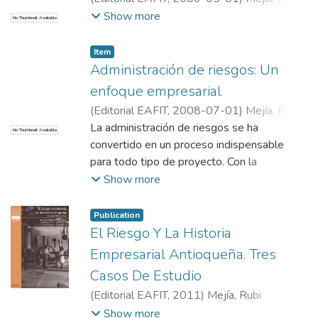
Consuelo
;
Universidad EAFIT.
Show more
No Thumbnail Available
Departamento de Administración
;
Información y Gestión
Item
Administración de riesgos: Un
enfoque empresarial
(
Editorial EAFIT
,
2008-07-01
)
Mejía, Rubi
Consuelo
La administración de riesgos se ha
;
Universidad EAFIT.
No Thumbnail Available
Departamento de Administración
convertido en un proceso indispensable
;
Información y Gestión
para todo tipo de proyecto. Con la
globalización de la economía ?las
Show more
catástrofes naturales, los atentados
terroristas y los acontecimientos
Publication
inesperados de quiebras de empresas?
El Riesgo Y La Historia
Empresarial Antioqueña. Tres
Casos De Estudio
(
Editorial EAFIT
,
2011
)
Mejía, Rubi
Consuelo
;
Universidad EAFIT.
Show more