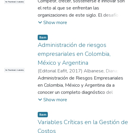
Uribe, R.
Competir, crecer, sostenerse e innovar son
;
Universidad EAFIT. Departamento
No Thumbnail Available
de Administración
el reto al que se enfrentan las
;
Información y Gestión
organizaciones de este siglo. El desafío es
inmenso y la gerencia debe contar, no solo
Show more
con su creatividad, sino también con un
conjunto de herramientas concretas
Item
Administración de riesgos
empresariales en Colombia,
México y Argentina
(
Editorial Eafit
,
2017
)
Albanese, Diana
;
No Thumbnail Available
Blanco Mesa, Fabio Raúl
Administración de Riesgos Empresariales
;
Briozzo, Anahí
;
Carrizo, Mariana
en Colombia, México y Argentina da a
;
Cifuentes Valenzuela,
Jorge
conocer un completo diagnóstico del
;
Cruz Ramírez, Dorie
;
Díaz Restrepo,
Carlos Andrés
desarrollo de la administración de riesgos
;
Godoy Rodríguez, Martha
Show more
Rocío
en grandes empresas privadas de los tres
;
Gutiérrez Bernal, Luis Gabriel
;
Londoño Pineda, Nelson
países participantes, en el cual se evidencia
;
Mancilla-Rendón,
Item
Ma. Enriqueta
una importante evolución de esta disciplina
;
Marín, Yudi
;
Martínez Garro,
Variables Críticas en la Gestión de
Daniela
en el marco del gobierno y la cultura del
;
Mora Álvarez, José Manuel
;
Oviedo,
Costos