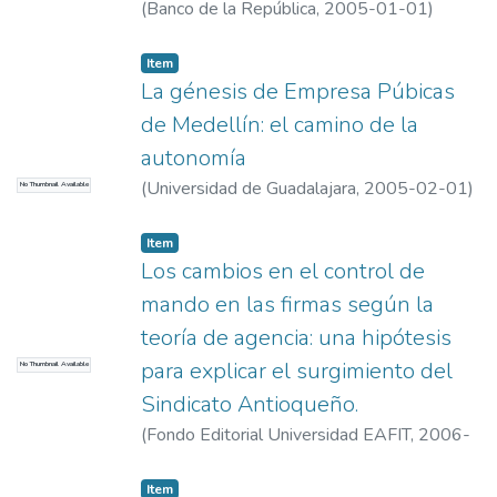
(
Banco de la República
,
2005-01-01
)
Jurado Jurado, Juan Carlos
Item
La génesis de Empresa Púbicas
de Medellín: el camino de la
autonomía
(
Universidad de Guadalajara
,
2005-02-01
)
No Thumbnail Available
López, Juan Carlos
Item
Los cambios en el control de
mando en las firmas según la
teoría de agencia: una hipótesis
para explicar el surgimiento del
No Thumbnail Available
Sindicato Antioqueño.
(
Fondo Editorial Universidad EAFIT
,
2006-
01-01
)
LONDOÑO, DIANA MARIA
Item