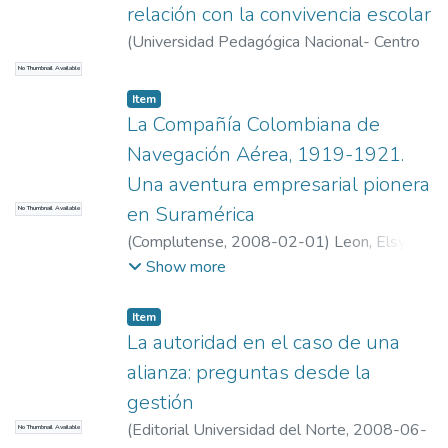
relación con la convivencia escolar
(
Universidad Pedagógica Nacional- Centro
de Investigaciones, CIUP
,
2008-01-01
)
No Thumbnail Available
Jurado Jurado, Juan Carlos
Item
La Compañía Colombiana de
Navegación Aérea, 1919-1921.
Una aventura empresarial pionera
en Suramérica
No Thumbnail Available
(
Complutense
,
2008-02-01
)
Leon, Elsy
Karim
Show more
Item
La autoridad en el caso de una
alianza: preguntas desde la
gestión
(
Editorial Universidad del Norte
,
2008-06-
No Thumbnail Available