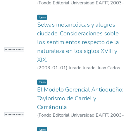
(
Fondo Editorial Universidad EAFIT
,
2003-
01-01
)
LONDOÑO, DIANA MARIA
Item
Selvas melancólicas y alegres
ciudade. Consideraciones soble
los sentimientos respecto de la
naturaleza en los siglos XVIII y
No Thumbnail Available
XIX.
(
2003-01-01
)
Jurado Jurado, Juan Carlos
Item
El Modelo Gerencial Antioqueño:
Taylorismo de Carriel y
Camándula
(
Fondo Editorial Universidad EAFIT
,
2003-
No Thumbnail Available
01-01
)
López, Juan Carlos
Item