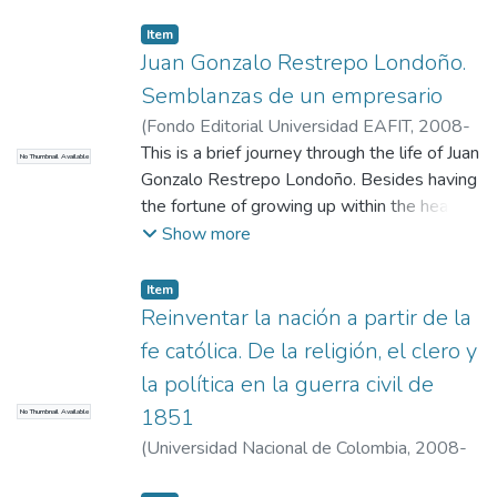
01
)
LONDOÑO, DIANA MARIA
Item
Juan Gonzalo Restrepo Londoño.
Semblanzas de un empresario
(
Fondo Editorial Universidad EAFIT
,
2008-
06-15
This is a brief journey through the life of Juan
)
Campuzano, J.
No Thumbnail Available
Gonzalo Restrepo Londoño. Besides having
the fortune of growing up within the heart of
a traditional family of Antioquia, he became
Show more
bearer of invaluable knowledge since his
youth, which allowed him to engag
Item
Reinventar la nación a partir de la
fe católica. De la religión, el clero y
la política en la guerra civil de
1851
No Thumbnail Available
(
Universidad Nacional de Colombia
,
2008-
12-01
)
Jurado Jurado, Juan Carlos