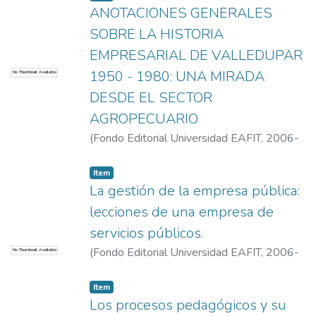
ANOTACIONES GENERALES
SOBRE LA HISTORIA
EMPRESARIAL DE VALLEDUPAR
1950 - 1980: UNA MIRADA
No Thumbnail Available
DESDE EL SECTOR
AGROPECUARIO
(
Fondo Editorial Universidad EAFIT
,
2006-
01-01
)
ZAPATA, BLANCA NUBIA
Item
La gestión de la empresa pública:
lecciones de una empresa de
servicios públicos.
(
Fondo Editorial Universidad EAFIT
,
2006-
No Thumbnail Available
03-01
)
López, Juan Carlos
Item
Los procesos pedagógicos y su