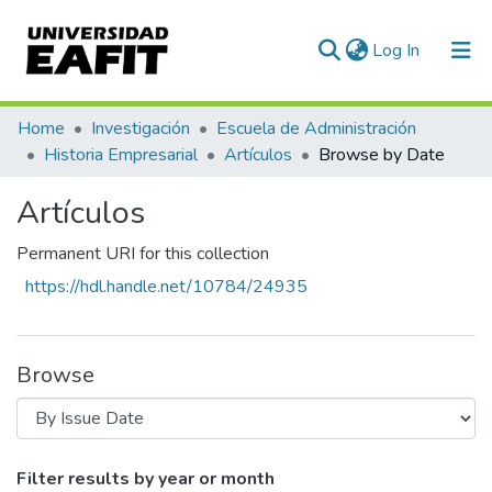
(current)
Log In
Communities & Collections
Home
Investigación
Escuela de Administración
Historia Empresarial
Artículos
Browse by Date
All of DSpace
Artículos
Permanent URI for this collection
https://hdl.handle.net/10784/24935
Browse
Browsing Artículos by Issue Date
Filter results by year or month