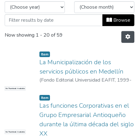
Browse
Now showing
1 - 20 of 59
Item
La Municipalización de los
servicios públicos en Medellín
(
Fondo Editorial Universidad EAFIT
,
1999-
03-01
)
López, Juan Carlos
No Thumbnail Available
Item
Las funciones Corporativas en el
Grupo Empresarial Antioqueño
durante la última década del siglo
XX
No Thumbnail Available