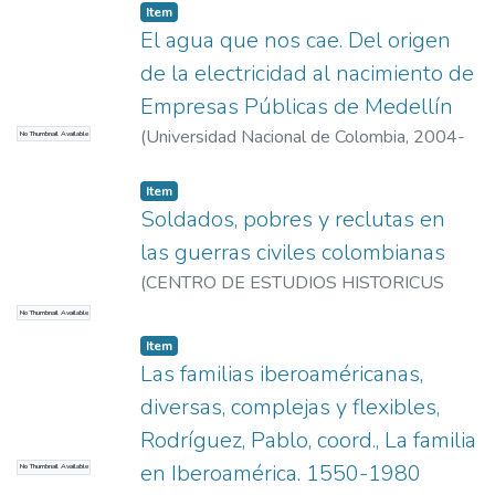
Item
El agua que nos cae. Del origen
de la electricidad al nacimiento de
Empresas Públicas de Medellín
(
Universidad Nacional de Colombia
,
2004-
No Thumbnail Available
01-01
)
López, Juan Carlos
Item
Soldados, pobres y reclutas en
las guerras civiles colombianas
(
CENTRO DE ESTUDIOS HISTORICUS
CONSEJO SUPER INVEST CIENTIF
,
2004-
No Thumbnail Available
01-01
)
Jurado Jurado, Juan Carlos
Item
Las familias iberoaméricanas,
diversas, complejas y flexibles,
Rodríguez, Pablo, coord., La familia
en Iberoamérica. 1550-1980
No Thumbnail Available