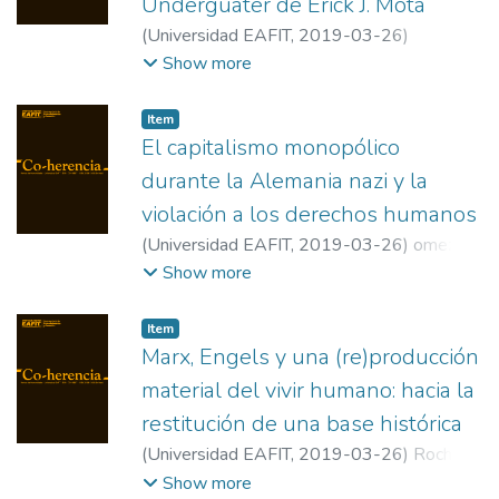
Underguater de Erick J. Mota
(
Universidad EAFIT
,
2019-03-26
)
Toledano Redondo, Juan C
;
Lewis & Clark
Show more
College
Item
El capitalismo monopólico
durante la Alemania nazi y la
violación a los derechos humanos
(
Universidad EAFIT
,
2019-03-26
)
omez
Betancur, Milany Andrea
;
Giraldo Ramírez,
Show more
Jorge Iván
;
Universidad Católica de Oriente
;
Universidad de Antioquia
Item
Marx, Engels y una (re)producción
material del vivir humano: hacia la
restitución de una base histórica
(
Universidad EAFIT
,
2019-03-26
)
Rocha
Antunes, Paulo Fernando
;
Universidade de
Show more