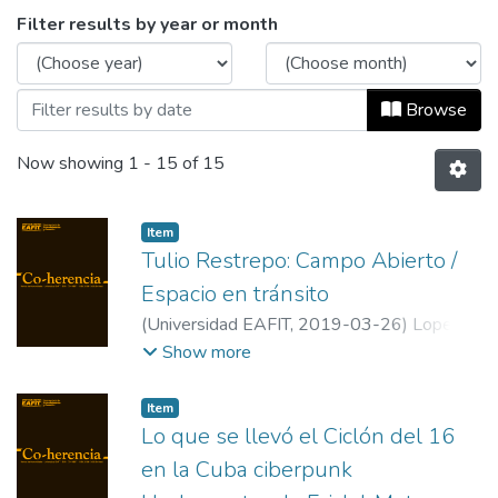
Browsing Co-herencia, Vol. 16, No. 30 (2
Filter results by year or month
Browse
Now showing
1 - 15 of 15
Item
Tulio Restrepo: Campo Abierto /
Espacio en tránsito
(
Universidad EAFIT
,
2019-03-26
)
Lopera,
Jorge
;
Independent researcher and curator
Show more
Item
Lo que se llevó el Ciclón del 16
en la Cuba ciberpunk