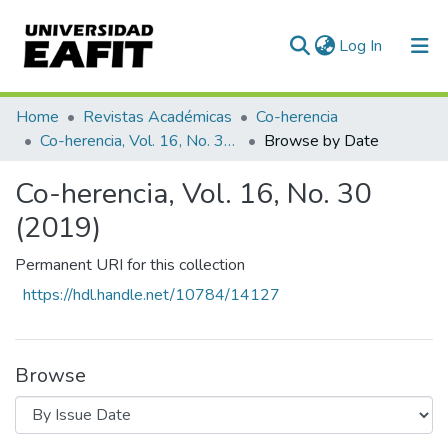
(current)
Log In
Communities & Collections
Home
Revistas Académicas
Co-herencia
Co-herencia, Vol. 16, No. 30 (2019)
Browse by Date
All of DSpace
Co-herencia, Vol. 16, No. 30
(2019)
Permanent URI for this collection
https://hdl.handle.net/10784/14127
Browse