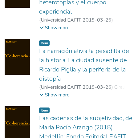
heterotopías y el cuerpo
experiencial
(
Universidad EAFIT
,
2019-03-26
)
Benavides Franco, Tulio Alexander
;
Show more
Universidade Federal do Rio Grande do Sul
Item
La narración alivia la pesadilla de
la historia. La ciudad ausente de
Ricardo Piglia y la periferia de la
distopía
(
Universidad EAFIT
,
2019-03-26
)
Giraldo,
Efrén
;
Universidad EAFIT
Show more
Item
Las cadenas de la subjetividad, de
María Rocío Arango (2018).
Medellín: Fondo Editorial EAFIT,