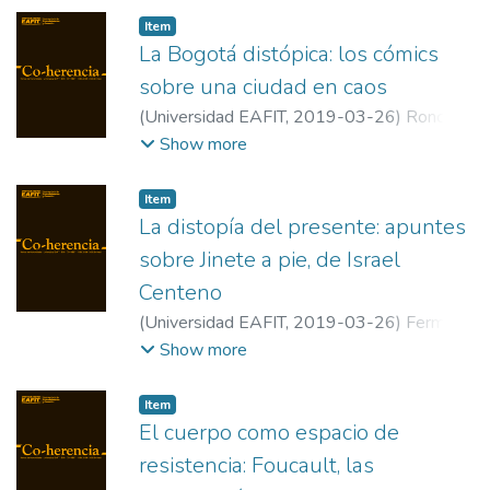
Item
La Bogotá distópica: los cómics
sobre una ciudad en caos
(
Universidad EAFIT
,
2019-03-26
)
Roncallo
Dow, Sergio
;
Rodríguez, Daniel Aguilar
;
Show more
Uribe Jongbloed, Enrique
;
Universidad de La
Sabana
;
Universidad Externado de
Item
Colombia
;
Universidad Externado de
La distopía del presente: apuntes
Colombia
sobre Jinete a pie, de Israel
Centeno
(
Universidad EAFIT
,
2019-03-26
)
Fermín,
Daniel
;
Universidad de Sevilla
Show more
Item
El cuerpo como espacio de
resistencia: Foucault, las