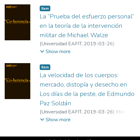
Item
La “Prueba del esfuerzo personal”
en la teoría de la intervención
militar de Michael Walze
(
Universidad EAFIT
,
2019-03-26
)
Paradela, Miguel
;
Tecnológico de Antioquia
Show more
Institución Universitaria
Item
La velocidad de los cuerpos:
mercado, distopía y desecho en
Los días de la peste, de Edmundo
Paz Soldán
(
Universidad EAFIT
,
2019-03-26
)
Montoya
Juárez, Jesús
;
Universidad de Murcia
Show more