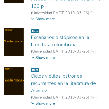
130 p.
(
Universidad EAFIT
,
2019-03-26
)
Eslava,
Adolfo
;
Universidad EAFIT
Show more
Item
Escenarios distópicos en la
literatura colombiana
(
Universidad EAFIT
,
2019-03-26
)
Ardila J,
Clemencia
;
Universidad EAFIT
Show more
Item
Ciclos y élites: patrones
recurrentes en la literatura de
Asimov
(
Universidad EAFIT
,
2019-03-26
)
Arroyo,
Jose Luis
;
Universidad de Sevilla
Show more