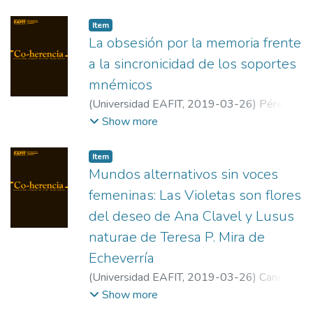
Lisboa
Item
La obsesión por la memoria frente
a la sincronicidad de los soportes
mnémicos
(
Universidad EAFIT
,
2019-03-26
)
Pérez
Baquero, Rafael
;
Universidad de Murcia
Show more
Item
Mundos alternativos sin voces
femeninas: Las Violetas son flores
del deseo de Ana Clavel y Lusus
naturae de Teresa P. Mira de
Echeverría
(
Universidad EAFIT
,
2019-03-26
)
Cano,
Luis C
;
University of Tennessee
Show more