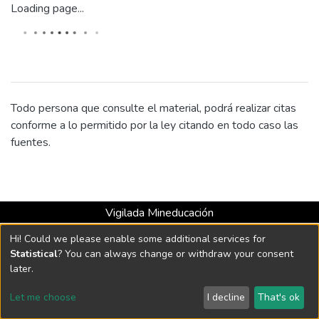
Loading page...
Todo persona que consulte el material, podrá realizar citas
conforme a lo permitido por la ley citando en todo caso las
fuentes.
Vigilada Mineducación
Universidad con Acreditación Institucional hasta 2026 -
Hi! Could we please enable some additional services for
Resolución MEN 2158 de 2018
Statistical
? You can always change or withdraw your consent
later.
DSpace software
copyright © 2002-2026
LYRASIS
Let me choose
I decline
That's ok
Cookie settings