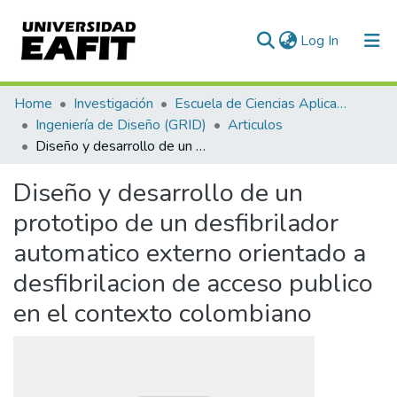
(current)
Log In
Communities & Collections
Home
Investigación
Escuela de Ciencias Aplicadas e Ingeniería
Ingeniería de Diseño (GRID)
Articulos
All of DSpace
Diseño y desarrollo de un prototipo de un desfibrilador automatico externo orientado a desfibrilacion de acceso publico en el contexto colombiano
Statistics
Diseño y desarrollo de un
prototipo de un desfibrilador
automatico externo orientado a
desfibrilacion de acceso publico
en el contexto colombiano