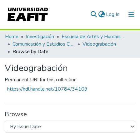
(current)
Log In
Communities & Collections
Home
Investigación
Escuela de Artes y Humanidades
Comunicación y Estudios Culturales
Videograbación
All of DSpace
Browse by Date
Videograbación
Permanent URI for this collection
https://hdl.handle.net/10784/34109
Browse