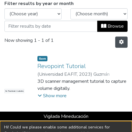
Browsing Videograbación by Issue Date
Filter results by year or month
Browse
Now showing
1 - 1 of 1
Item
Revopoint Tutorial
(
Universidad EAFIT
,
2023
)
Guzmán
Ramírez, Jesús Alejandro
3D scanner management tutorial to capture
;
Hincapié
Montoya, Edwin Mauricio
volume digitally.
;
Universidad
No Thumbnail Available
EAFIT
Show more
Vigilada Mineducación
Universidad con Acreditación Institucional hasta 2026 -
Hi! Could we please enable some additional services for
Resolución MEN 2158 de 2018