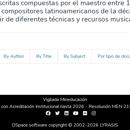
critas compuestas por el maestro entre 1
 compositores latinoamericanos de la déc
ir de diferentes técnicas y recursos music
By Author
By Title
By Subject
Por tipo de do
Vigilada Mineducación
 con Acreditación Institucional hasta 2026 - Resolución MEN 
DSpace software
copyright © 2002-2026
LYRASIS