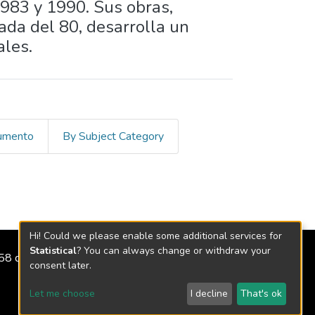
983 y 1990. Sus obras,
ada del 80, desarrolla un
ales.
cumento
By Subject Category
Hi! Could we please enable some additional services for
Statistical
? You can always change or withdraw your
2158 de 2018
consent later.
Let me choose
I decline
That's ok