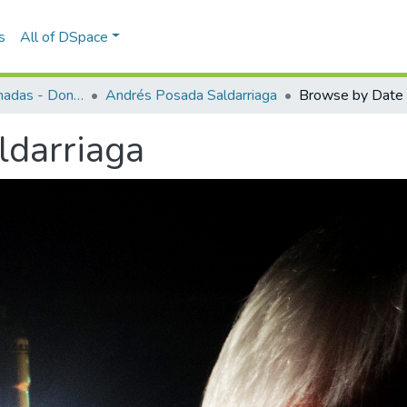
s
All of DSpace
Colecciones donadas - Donated collections
Andrés Posada Saldarriaga
Browse by Date
ldarriaga