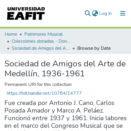
(current)
Log In
Communities & Collections
Home
Patrimonio Musical
Colecciones donadas - Donated collections
All of DSpace
Sociedad de Amigos del Arte de Medellín, 1936-1961
Browse by Date
Sociedad de Amigos del Arte de
Medellín, 1936-1961
Permanent URI for this collection
https://hdl.handle.net/10784/14777
Fue creada por Antonio J. Cano, Carlos
Posada Amador y Marco A. Peláez.
Funcionó entre 1937 y 1961. Inicia labores
en el marco del Congreso Musical que se