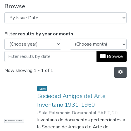
Browse
Browsing Sociedad de Amigos del Arte 
Filter results by year or month
Browse
Now showing
1 - 1 of 1
Item
Sociedad Amigos del Arte,
Inventario 1931-1960
(
Sala Patrimonio Documental EAFIT
,
2011-
12-01
Inventario de documentos pertenecientes a
)
Sala de Patrimonio Documental,
No Thumbnail Available
Archivos musicales
la Sociedad de Amigos dle Arte de