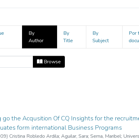
ue
By
By
By
Por 
Author
Title
Subject
doc
 Organizaciones by Author "Aguilar
Browse
g go the Acqusition Of CQ Insights for the recruitm
uates form international Business Programs
-09
)
Cristina Robledo Ardila
;
Aguilar, Sara
;
Serna, Maribel
;
Univer