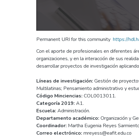
Permanent URI for this community
https://hdl
Con el aporte de profesionales en diferentes ár
organizaciones, y en la interacción de sus real
desarrollar proyectos de investigación aplicando
Líneas de investigación:
Gestión de proyectos
Multilatinas; Pensamiento administrativo y estud
Código Minciencias:
COL0013011.
Categoría 2019:
A1.
Escuela:
Administración.
Departamento académico:
Organización y Ger
Coordinador:
Martha Eugenia Reyes Sarmiento
Correo electrónico:
mreyess@eafit.edu.co