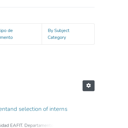
tipo de
By Subject
umento
Category
, Sara"
entand selection of interns
sidad EAFIT. Departamento de