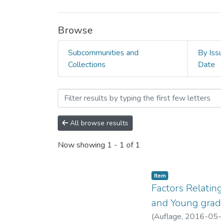
Browse
Subcommunities and
By Iss
Collections
Date
Browsing Administración y
All browse results
Now showing
1 - 1 of 1
Item
Factors Relatin
and Young grad
(
Auflage
,
2016-05