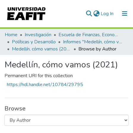
(current)
Log In
Communities & Collections
Home
Investigación
Escuela de Finanzas, Economía y Gobierno
Políticas y Desarrollo
Informes "Medellín, cómo vamos"
All of DSpace
Medellín, cómo vamos (2021)
Browse by Author
Medellín, cómo vamos (2021)
Permanent URI for this collection
https://hdl.handle.net/10784/29795
Browse