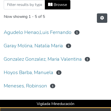
Browsing Medellín, cómo vamos (2021) 
Browse
Now showing
1 - 5 of 5
Agudelo Henao,Luis Fernando
1
Garay Molina, Natalia Maria
1
Gonzalez Gonzalez, Maria Valentina
1
Hoyos Barba, Manuela
1
Meneses, Robinson
1
Vigilada Mineducación
Universidad con Acreditación Institucional hasta 2026 -