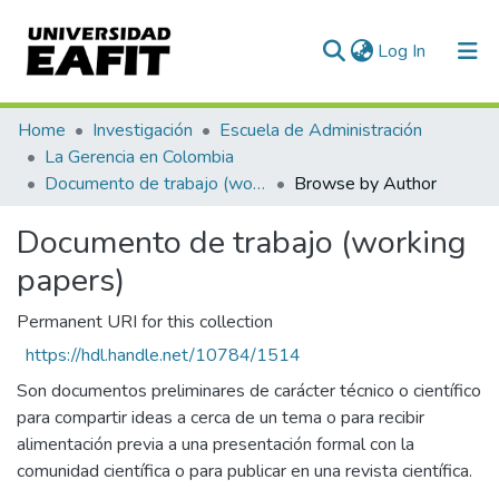
(current)
Log In
Communities & Collections
Home
Investigación
Escuela de Administración
La Gerencia en Colombia
All of DSpace
Documento de trabajo (working papers)
Browse by Author
Documento de trabajo (working
papers)
Permanent URI for this collection
https://hdl.handle.net/10784/1514
Son documentos preliminares de carácter técnico o científico
para compartir ideas a cerca de un tema o para recibir
alimentación previa a una presentación formal con la
comunidad científica o para publicar en una revista científica.