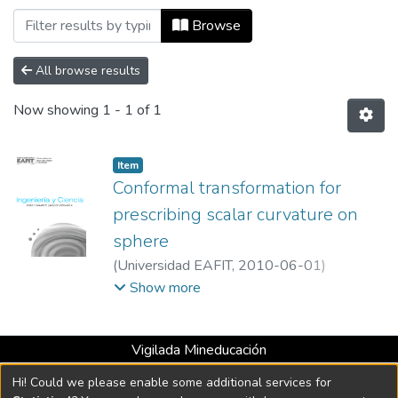
Browsing Ingeniería y Ciencia, Vol. 06,
Browse
All browse results
Now showing
1 - 1 of 1
Item
Conformal transformation for
prescribing scalar curvature on
sphere
(
Universidad EAFIT
,
2010-06-01
)
Granados-Pinzón, Claudia
;
Olaya-León
Show more
,Wilson
;
Universidad Industrial de Santander
Vigilada Mineducación
Universidad con Acreditación Institucional hasta 2026 -
Hi! Could we please enable some additional services for
Resolución MEN 2158 de 2018