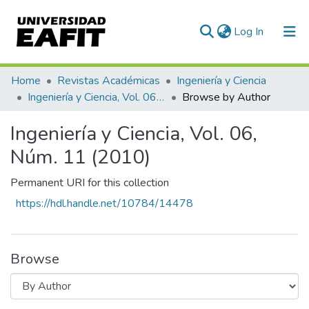
(current)
Log In
Communities & Collections
Home
Revistas Académicas
Ingeniería y Ciencia
Ingeniería y Ciencia, Vol. 06, Núm. 11 (2010)
Browse by Author
All of DSpace
Ingeniería y Ciencia, Vol. 06,
Núm. 11 (2010)
Permanent URI for this collection
https://hdl.handle.net/10784/14478
Browse