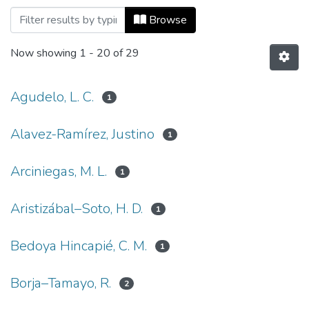
Browsing Ingeniería y Ciencia, Vol. 06, 
Browse
Now showing
1 - 20 of 29
Agudelo, L. C.
1
Alavez-Ramírez, Justino
1
Arciniegas, M. L.
1
Aristizábal–Soto, H. D.
1
Bedoya Hincapié, C. M.
1
Borja–Tamayo, R.
2