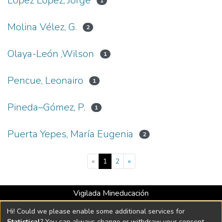
López López, Jorge
1
Molina Vélez, G.
2
Olaya-León ,Wilson
1
Pencue, Leonairo
1
Pineda–Gómez, P.
1
Puerta Yepes, María Eugenia
2
(current)
«
1
2
»
Vigilada Mineducación
Universidad con Acreditación Institucional hasta 2026 -
Hi! Could we please enable some additional services for
Resolución MEN 2158 de 2018
Statistical
? You can always change or withdraw your consent