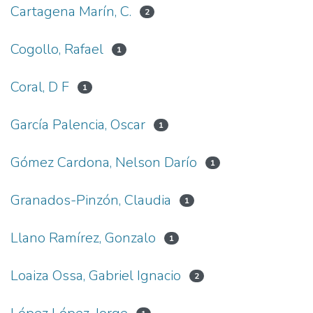
Cartagena Marín, C.
2
Cogollo, Rafael
1
Coral, D F
1
García Palencia, Oscar
1
Gómez Cardona, Nelson Darío
1
Granados-Pinzón, Claudia
1
Llano Ramírez, Gonzalo
1
Loaiza Ossa, Gabriel Ignacio
2