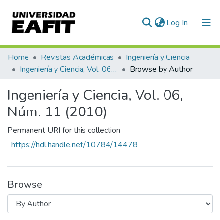
(current)
Log In
Communities & Collections
Home
Revistas Académicas
Ingeniería y Ciencia
Ingeniería y Ciencia, Vol. 06, Núm. 11 (2010)
Browse by Author
All of DSpace
Ingeniería y Ciencia, Vol. 06,
Núm. 11 (2010)
Permanent URI for this collection
https://hdl.handle.net/10784/14478
Browse