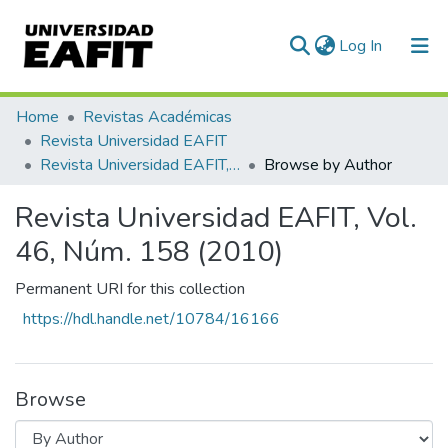
(current)
Log In
Communities & Collections
Home
Revistas Académicas
Revista Universidad EAFIT
All of DSpace
Revista Universidad EAFIT, Vol. 46, Núm. 158 (2010)
Browse by Author
Revista Universidad EAFIT, Vol.
46, Núm. 158 (2010)
Permanent URI for this collection
https://hdl.handle.net/10784/16166
Browse