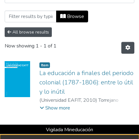
Browsing Revista Universidad EAFIT, Vol
Browse
All browse results
Now showing
1 - 1 of 1
Item
La educación a finales del periodo
colonial (1787-1806): entre lo útil
y lo inútil
(
Universidad EAFIT
,
2010
)
Torrejano
Vargas, Rodrigo Hernán
;
Universidad de
Show more
Bogotá Jorge Tadeo Lozano
Vigilada Mineducación
Universidad con Acreditación Institucional hasta 2026 -