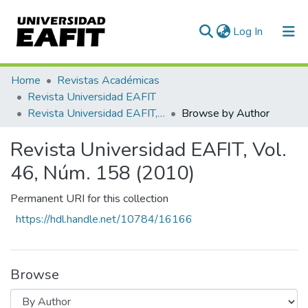
(current)
Log In
Communities & Collections
Home
Revistas Académicas
Revista Universidad EAFIT
All of DSpace
Revista Universidad EAFIT, Vol. 46, Núm. 158 (2010)
Browse by Author
Revista Universidad EAFIT, Vol.
46, Núm. 158 (2010)
Permanent URI for this collection
https://hdl.handle.net/10784/16166
Browse