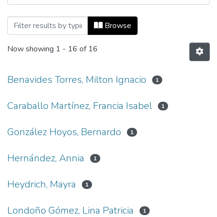
Browsing Revista Universidad EAFIT, Vol
Browse
Now showing
1 - 16 of 16
Benavides Torres, Milton Ignacio
1
Caraballo Martínez, Francia Isabel
1
González Hoyos, Bernardo
1
Hernández, Annia
1
Heydrich, Mayra
1
Londoño Gómez, Lina Patricia
1