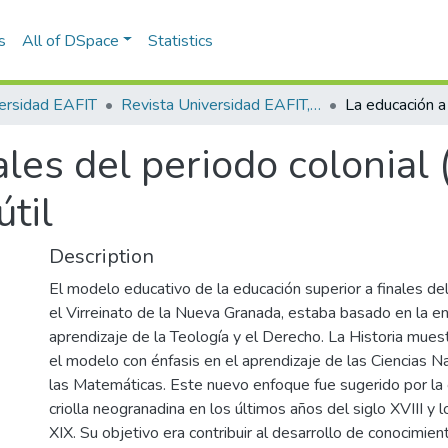
s
All of DSpace
Statistics
ersidad EAFIT
Revista Universidad EAFIT, Vol. 46, Núm. 158 (2010)
ales del periodo colonial
útil
Description
El modelo educativo de la educación superior a finales del
el Virreinato de la Nueva Granada, estaba basado en la e
aprendizaje de la Teología y el Derecho. La Historia muestr
el modelo con énfasis en el aprendizaje de las Ciencias Nat
las Matemáticas. Este nuevo enfoque fue sugerido por la c
criolla neogranadina en los últimos años del siglo XVIII y 
XIX. Su objetivo era contribuir al desarrollo de conocimien