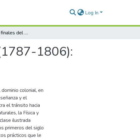
Log In
La educación a finales del periodo colonial (1787-1806): entre lo útil y lo inútil
 (1787-1806):
 dominio colonial, en
nseñanza y el
a el tránsito hacia
urales, la Física y
lase ilustrada
los primeros del siglo
tos prácticos que le