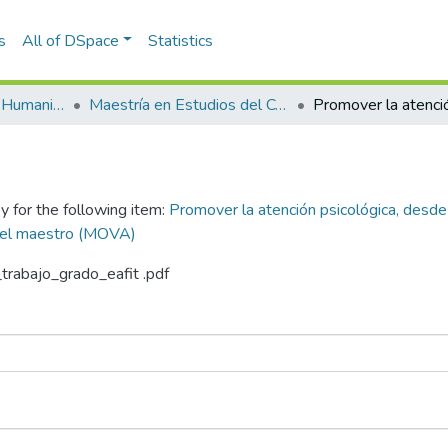
s
All of DSpace
Statistics
Escuela de Artes y Humanidades
Maestría en Estudios del Comportamiento (tesis)
y for the following item:
Promover la atención psicológica, desde
 del maestro (MOVA)
_trabajo_grado_eafit .pdf