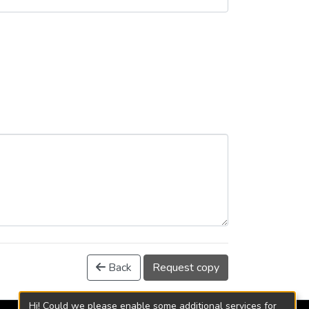
Back
Request copy
Hi! Could we please enable some additional services for