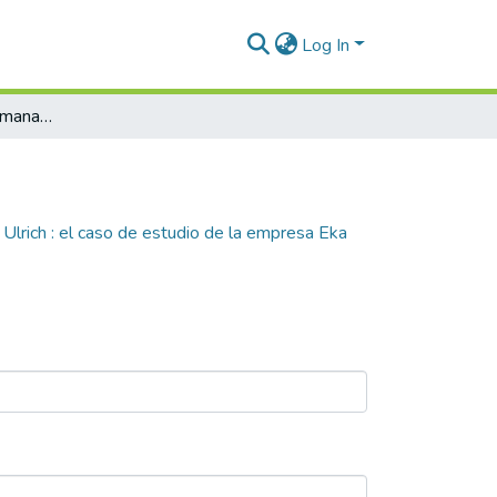
Log In
Modelo de gestión humana desde Dave Ulrich : el caso de estudio de la empresa Eka Corporación SAS.
rich : el caso de estudio de la empresa Eka