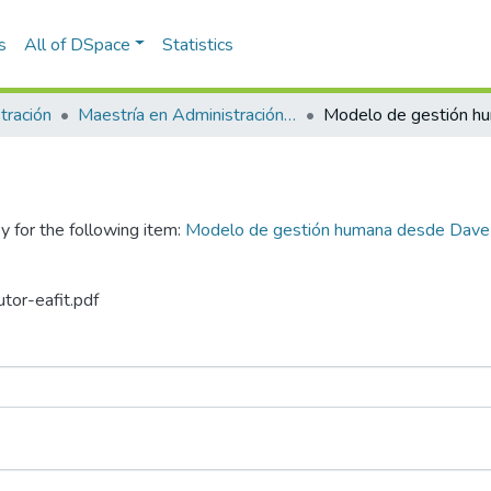
s
All of DSpace
Statistics
tración
Maestría en Administración - MBA (tesis)
y for the following item:
Modelo de gestión humana desde Dave Ul
utor-eafit.pdf