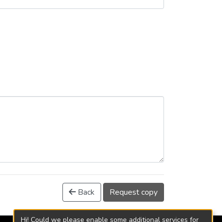
Back
Request copy
Hi! Could we please enable some additional services for