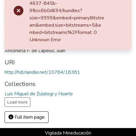
Periódico El Correo
4637-845b-
9fbcc6b0d694/bundles?
Abstract
size=9999&embed=primaryBitstre
Crítica del concierto de ocho alumnos de piano de Harold
am&embed.size=bitstreams=5&e
Martina, ofrecido en el conservatorio. Los alumnos fueron
mbed=bitstreams%2Fformat: 0
Horten Sia Galvis de Ruiseco, Julián Valencia, Guillermo
Unknown Error
Otálvaro, Consuelo Mejía, Margarita María Velásquez,
Antonieta F. de Lapeiuc, Juan
URI
http://hdl.handle.net/10784/18381
Collections
Luis Miguel de Zulategi y Huarte
Load more
Full item page
Vigilada Mineducación