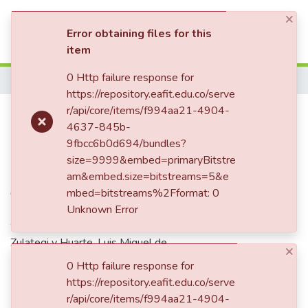
×
(current)
Log In
Error obtaining files for this
item
Communities & Collections
0 Http failure response for
Home
https://repository.eafit.edu.co/serve
All of DSpace
Concierto de alumnos
r/api/core/items/f994aa21-4904-
4637-845b-
Statistics
9fbcc6b0d694/bundles?
size=9999&embed=primaryBitstre
Date
am&embed.size=bitstreams=5&e
mbed=bitstreams%2Fformat: 0
02/11/1967
Unknown Error
Authors
Zulategi y Huarte, Luis Miguel de
×
0 Http failure response for
https://repository.eafit.edu.co/serve
Publisher
r/api/core/items/f994aa21-4904-