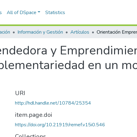
s
All of DSpace
Statistics
ación
Información y Gestión
Artículos
endedora y Emprendimien
plementariedad en un mo
URI
http://hdl.handle.net/10784/25354
item.page.doi
https://doi.org/10.21919/remef.v15i0.546
Collections