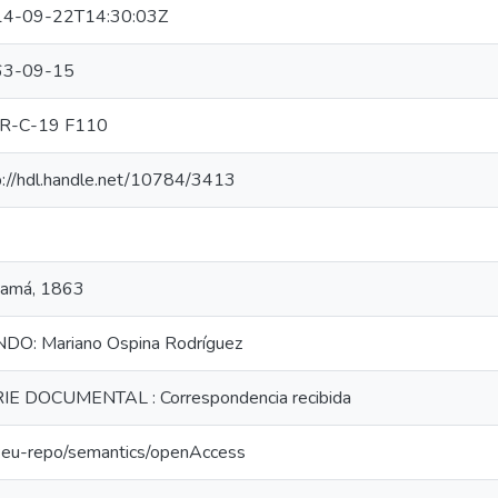
4-09-22T14:30:03Z
63-09-15
R-C-19 F110
p://hdl.handle.net/10784/3413
amá, 1863
DO: Mariano Ospina Rodríguez
IE DOCUMENTAL : Correspondencia recibida
o:eu-repo/semantics/openAccess