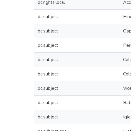
dc.rights.local
Acc
dc.subject
Hin
dc.subject
Osp
dc.subject
Pér
dc.subject
Col
dc.subject
Colo
dc.subject
Vic
dc.subject
Bat
dc.subject
Igle