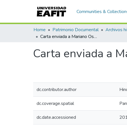
Communities & Collection
Home
Patrimonio Documental
Archivos hi
Carta enviada a Mariano Ospina Rodríguez, Guatemala
Carta enviada a M
dc.contributor.author
Hin
dc.coverage.spatial
Pa
dc.date.accessioned
201