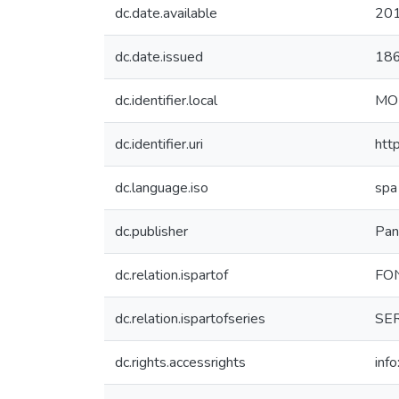
dc.date.available
201
dc.date.issued
18
dc.identifier.local
MO
dc.identifier.uri
htt
dc.language.iso
spa
dc.publisher
Pan
dc.relation.ispartof
FON
dc.relation.ispartofseries
SER
dc.rights.accessrights
inf