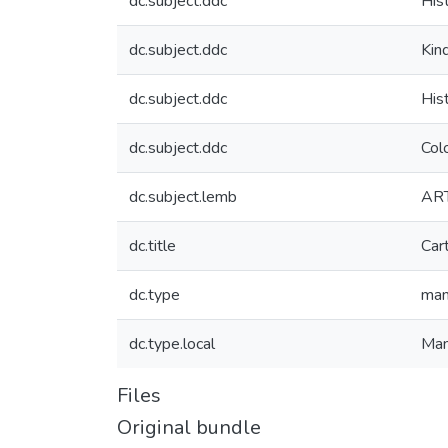
dc.subject.ddc
His
dc.subject.ddc
Kin
dc.subject.ddc
His
dc.subject.ddc
Col
dc.subject.lemb
AR
dc.title
Car
dc.type
man
dc.type.local
Man
Files
Original bundle