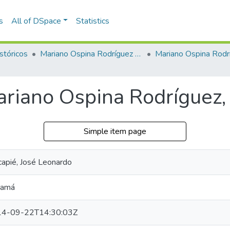
s
All of DSpace
Statistics
stóricos
Mariano Ospina Rodríguez (1826 -1912)
Mariano Ospina Rodr
ariano Ospina Rodríguez
Simple item page
capié, José Leonardo
namá
4-09-22T14:30:03Z