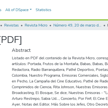
s
All of DSpace
Statistics
Revistas
Revista Micro
Número 49, 20 de marzo de 1941
[PDF]
Abstract
Listado en PDF del contenido de la Revista Micro, corres
artículos: Portada, Frutos de la Montaña, Babas, Babas, 
Redactora, Radio Barranquillera, Pathé Deportivo, Poeta
Colombia, Nuestro Programa, Emisoras Comerciales, Sigl
en Pecho, La Campaña del Cine Educativo, Pathé de Radio
Comprimidos de Ciencia, Rita Johnson, Nuestras Emisoras
Broadcasting, El Bosque, Se dice, Nuestras Emisoras - "La
Arturo Restrepo, Sabia Ud…, Concierto, Por Fin!!, El Cine 
Ayer, Notas del Editor, Más Sobre los Jefes, Otro Decreto!!