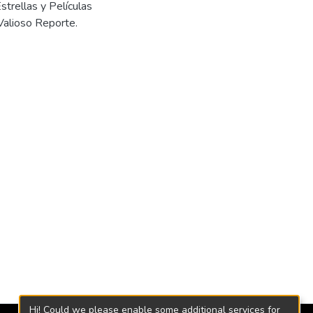
Estrellas y Películas
 Valioso Reporte.
Hi! Could we please enable some additional services for