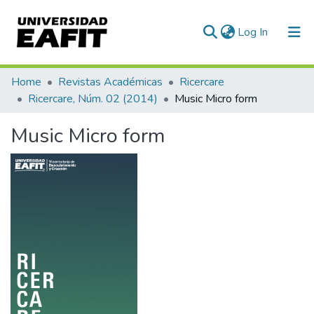
(current)
Log In
Communities & Collections
Home
Revistas Académicas
Ricercare
Ricercare, Núm. 02 (2014)
Music Micro form
All of DSpace
Music Micro form
Statistics