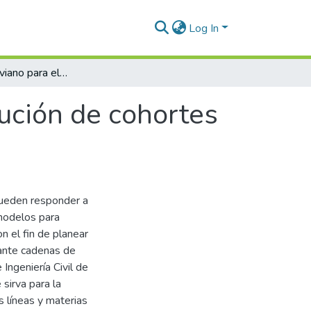
Log In
Modelo Markoviano para el estudio de evolución de cohortes de estudiantes de un programa académico
ución de cohortes
pueden responder a
 modelos para
n el fin de planear
iante cadenas de
Ingeniería Civil de
 sirva para la
s líneas y materias