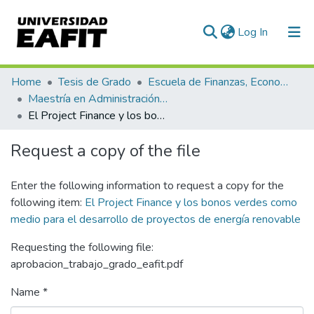
(current)
Log In
Communities & Collections
Home
Tesis de Grado
Escuela de Finanzas, Economía y Gobierno
Maestría en Administración Financiera (tesis)
All of DSpace
El Project Finance y los bonos verdes como medio para el desarrollo de proyectos de energía renovable
Statistics
Request a copy of the file
Enter the following information to request a copy for the
following item:
El Project Finance y los bonos verdes como
medio para el desarrollo de proyectos de energía renovable
Requesting the following file:
aprobacion_trabajo_grado_eafit.pdf
Name *