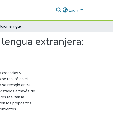
Log In
Evaluación del Idioma inglés hablado como lengua extranjera: Creencias y Prácticas
lengua extranjera:
s creencias y
 se realizó en el
n se recogió entre
vistados a través de
es realizan la
cen los propósitos
edimientos