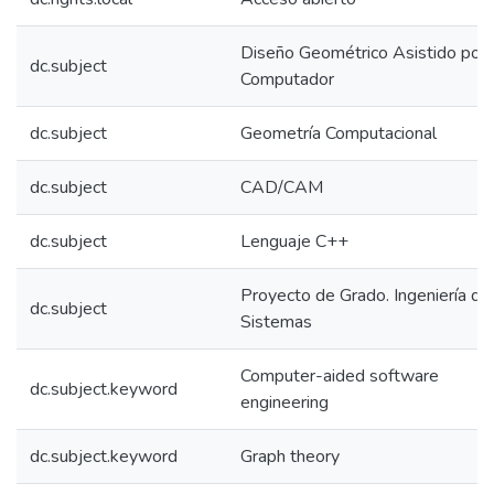
Diseño Geométrico Asistido por
dc.subject
Computador
dc.subject
Geometría Computacional
dc.subject
CAD/CAM
dc.subject
Lenguaje C++
Proyecto de Grado. Ingeniería de
dc.subject
Sistemas
Computer-aided software
dc.subject.keyword
engineering
dc.subject.keyword
Graph theory