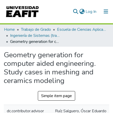
(current)
Log In
Communities & Collections
Home
Trabajo de Grado
Escuela de Ciencias Aplicadas e Ingeniería
Ingeniería de Sistemas (trabajo de grado)
All of DSpace
Geometry generation for computer aided engineering. Study cases in meshing and ceramics modeling
Statistics
Geometry generation for
computer aided engineering.
Study cases in meshing and
ceramics modeling
Simple item page
dc.contributor.advisor
Ruíz Salguero, Óscar Eduardo