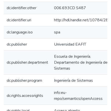
dc.identifier.other
006.693CD S487
dc.identifier.uri
http://hdl.handle.net/10784/28
dc.language.iso
spa
dc.publisher
Universidad EAFIT
Escuela de Ingeniería.
dc.publisher.department
Departamento de Ingeniería de
Sistemas
dc.publisher.program
Ingeniería de Sistemas
info:eu-
dc.rights.accessrights
repo/semantics/openAccess
dc.rights.local
Acceso abierto