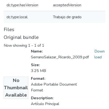
dc.type.hasVersion
acceptedVersion
dc.type.local
Trabajo de grado
Files
Original bundle
Now showing
1 - 1 of 1
Name:
Down
SerranoSalazar_Ricardo_2009.pdf
load
Size:
3.25 MB
Format:
No
Adobe Portable Document
Thumbnail
Format
Available
Description:
Artículo Principal