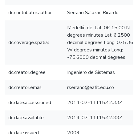
dc.contributor.author
Serrano Salazar, Ricardo
Medellín de: Lat: 06 15 00 N
degrees minutes Lat: 6.2500
dc.coverage.spatial
decimal degrees Long: 075 36 
W degrees minutes Long:
-75.6000 decimal degrees
dc.creator.degree
Ingeniero de Sistemas
dc.creator.email
rserrano@eafit.edu.co
dc.date.accessioned
2014-07-11T15:42:33Z
dc.date.available
2014-07-11T15:42:33Z
dc.date.issued
2009