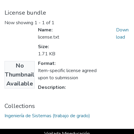
License bundle
Now showing
1 - 1 of 1
Name:
Down
license.txt
load
Size:
1.71 KB
Format:
No
Item-specific license agreed
Thumbnail
upon to submission
Available
Description:
Collections
Ingeniería de Sistemas (trabajo de grado)
Vigilada Mineducación