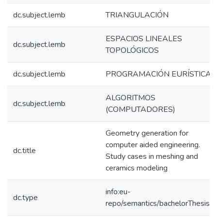
dc.subject.lemb
TRIANGULACIÓN
ESPACIOS LINEALES
dc.subject.lemb
TOPOLÓGICOS
dc.subject.lemb
PROGRAMACIÓN EURÍSTICA
ALGORITMOS
dc.subject.lemb
(COMPUTADORES)
Geometry generation for
computer aided engineering.
dc.title
Study cases in meshing and
ceramics modeling
info:eu-
dc.type
repo/semantics/bachelorThesis