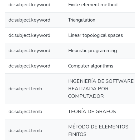
dc.subject.keyword
Finite element method
dc.subject.keyword
Triangulation
dc.subject.keyword
Linear topological spaces
dc.subject.keyword
Heuristic programming
dc.subject.keyword
Computer algorithms
INGENIERÍA DE SOFTWARE
dc.subject.lemb
REALIZADA POR
COMPUTADOR
dc.subject.lemb
TEORÍA DE GRAFOS
MÉTODO DE ELEMENTOS
dc.subject.lemb
FINITOS