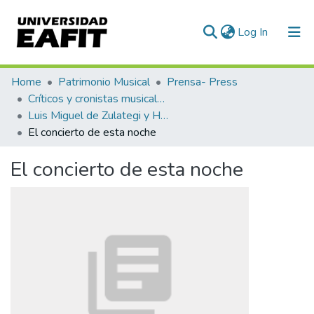
(current)
Log In
Communities & Collections
Home
Patrimonio Musical
Prensa- Press
Críticos y cronistas musicales
All of DSpace
Luis Miguel de Zulategi y Huarte
El concierto de esta noche
Statistics
El concierto de esta noche